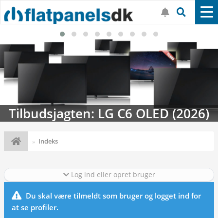
Tilbudsjagten: LG C6 OLED (2026)
Indeks
Log ind eller opret bruger
Du skal være tilmeldt som bruger og logget ind for
at se profiler.