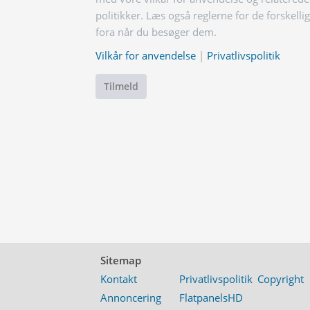
politikker. Læs også reglerne for de forskelli
fora når du besøger dem.
Vilkår for anvendelse
|
Privatlivspolitik
Tilmeld
Sitemap
Kontakt
Privatlivspolitik
Copyright
Annoncering
FlatpanelsHD