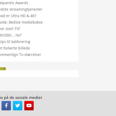
latpanels Awards
edste streamingtjenester
vad er Ultra HD & 4K?
uide: Bedste mediebokse
or stort TV?
0/200/... Hz?
tips til kalibrering
t forkerte billede
ammenlign Tv-størrelser
NCE
os på de sociale medier