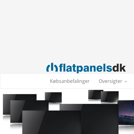
Købsanbefalinger
Oversigter