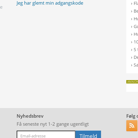
Jeg har glemt min adgangskode
›
F
ge
›
B
›
H
›
G
›
Hv
›
10
›
5 
›
De
›
S
ANNO
Nyhedsbrev
Følg 
Få seneste nyt 1-2 gange ugentligt