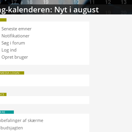
g-kalenderen: Nyt i august
Seneste emner
Notifikationer
Søg i forum
Log ind
Opret bruger
 MEDIA LOGIN
NCE
ÆRE
nbefalinger af skærme
ilbudsjagten