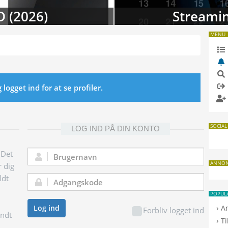
D (2026)
Streamin
MENU
ogget ind for at se profiler.
SOCIAL
LOG IND PÅ DIN KONTO
 Det
Brugernavn:
ANNO
r dig
ldt
Adgangskode:
POPUL
›
Log ind
A
Forbliv logget ind
endt
›
T