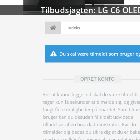
Tilbudsjagten: LG C6 OLE
Indeks
Du skal være tilmeldt som bruger og l
OPRET KONTO
For at kunne logge ind skal du være tilmeldt.
tager kun få sekunder at tilmelde sig, og give
langt flere muligheder på boardet. Som tilme
bruger kan du desuden få tildelt udvidede
tilladelser af en boardadministrator. Før du
tilmelder dig bedes du sikre dig at du er bek
med vore vilkår for anvendelse og relaterede