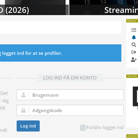
D (2026)
Streamin
MENU
ogget ind for at se profiler.
SOCIAL
LOG IND PÅ DIN KONTO
 Det
Brugernavn:
r dig
ldt
Adgangskode:
Log ind
Forbliv logget ind
endt
ANNO