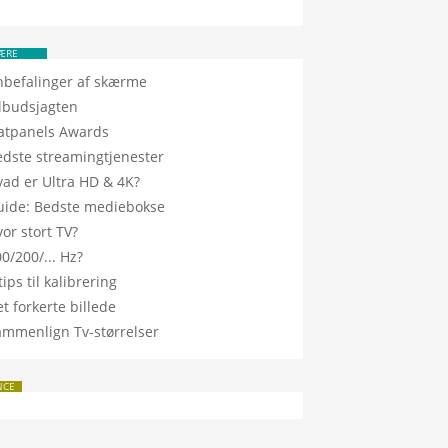
ÆRE
nbefalinger af skærme
ilbudsjagten
latpanels Awards
edste streamingtjenester
vad er Ultra HD & 4K?
uide: Bedste mediebokse
or stort TV?
0/200/... Hz?
tips til kalibrering
t forkerte billede
ammenlign Tv-størrelser
NCE