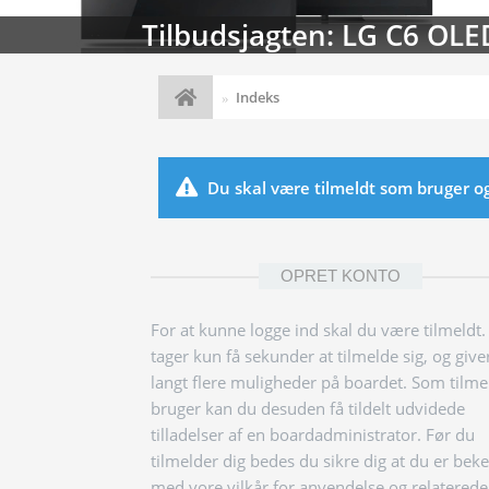
Tilbudsjagten: LG C6 OLE
Indeks
Du skal være tilmeldt som bruger og l
OPRET KONTO
For at kunne logge ind skal du være tilmeldt.
tager kun få sekunder at tilmelde sig, og give
langt flere muligheder på boardet. Som tilme
bruger kan du desuden få tildelt udvidede
tilladelser af en boardadministrator. Før du
tilmelder dig bedes du sikre dig at du er bek
med vore vilkår for anvendelse og relaterede