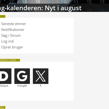
g-kalenderen: Nyt i august
Seneste emner
Notifikationer
Søg i forum
Log ind
Opret bruger
 MEDIA LOGIN
NCE