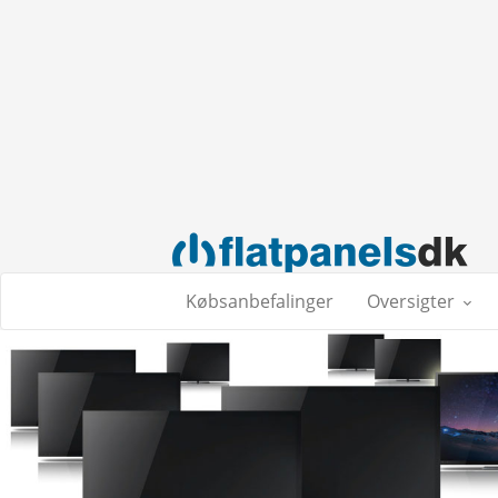
Købsanbefalinger
Oversigter