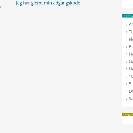
Jeg har glemt min adgangskode
ge
POPUL
›
A
›
T
›
F
›
B
›
H
›
G
›
Hv
›
10
›
5 
›
De
›
S
ANNO