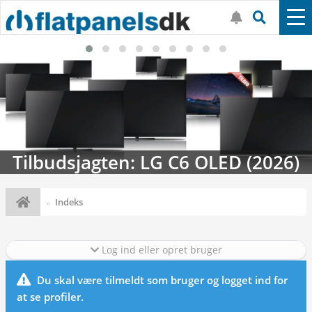
Tilbudsjagten: LG C6 OLED (2026)
Indeks
Log ind eller opret bruger
Du skal være tilmeldt som bruger og logget ind for
at se profiler.