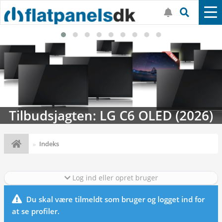
Tilbudsjagten: LG C6 OLED (2026)
Indeks
Log ind eller opret bruger
Du skal være tilmeldt som bruger og logget ind for
at se profiler.