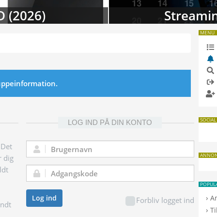
D (2026)
Streamin
MENU
ruppeinformation.
SOCIAL
LOG IND PÅ DIN KONTO
 Det
Brugernavn:
ANNO
r dig
ldt
Adgangskode:
POPUL
›
Log ind
A
Forbliv logget ind
endt
›
T