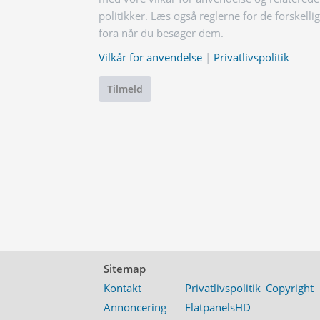
politikker. Læs også reglerne for de forskelli
fora når du besøger dem.
Vilkår for anvendelse
|
Privatlivspolitik
Tilmeld
Sitemap
Kontakt
Privatlivspolitik
Copyright
Annoncering
FlatpanelsHD