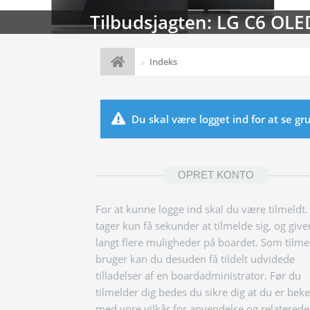
Tilbudsjagten: LG C6 OLE
Indeks
Du skal være logget ind for at se g
OPRET KONTO
For at kunne logge ind skal du være tilmeldt.
tager kun få sekunder at tilmelde sig, og give
langt flere muligheder på boardet. Som tilme
bruger kan du desuden få tildelt udvidede
tilladelser af en boardadministrator. Før du
tilmelder dig bedes du sikre dig at du er bek
med vore vilkår for anvendelse og relaterede