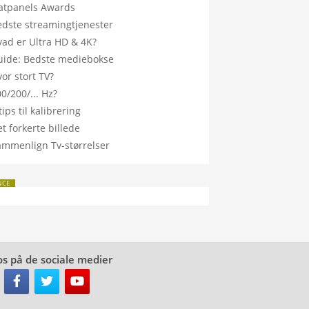
latpanels Awards
edste streamingtjenester
vad er Ultra HD & 4K?
uide: Bedste mediebokse
or stort TV?
0/200/... Hz?
tips til kalibrering
t forkerte billede
ammenlign Tv-størrelser
NCE
os på de sociale medier