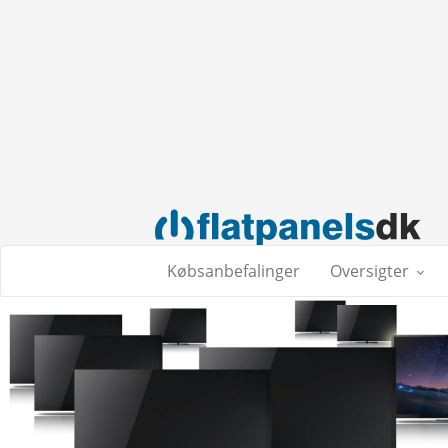
Købsanbefalinger
Oversigter