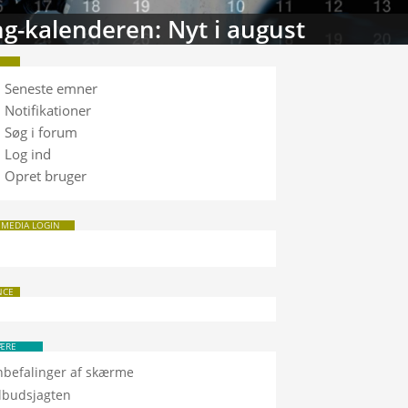
g-kalenderen: Nyt i august
Seneste emner
Notifikationer
Søg i forum
Log ind
Opret bruger
 MEDIA LOGIN
NCE
ÆRE
nbefalinger af skærme
ilbudsjagten