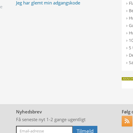
Jeg har glemt min adgangskode
›
F
ge
›
B
›
H
›
G
›
Hv
›
10
›
5 
›
De
›
S
ANNO
Nyhedsbrev
Følg 
Få seneste nyt 1-2 gange ugentligt