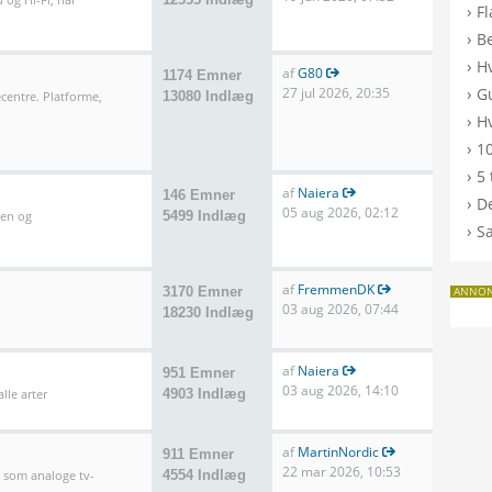
›
F
›
B
›
H
af
G80
1174 Emner
›
27 jul 2026, 20:35
G
entre. Platforme,
13080 Indlæg
›
Hv
›
10
›
5 
af
Naiera
146 Emner
›
De
05 aug 2026, 02:12
len og
5499 Indlæg
›
S
af
FremmenDK
3170 Emner
ANNO
03 aug 2026, 07:44
18230 Indlæg
af
Naiera
951 Emner
03 aug 2026, 14:10
lle arter
4903 Indlæg
af
MartinNordic
911 Emner
22 mar 2026, 10:53
l som analoge tv-
4554 Indlæg