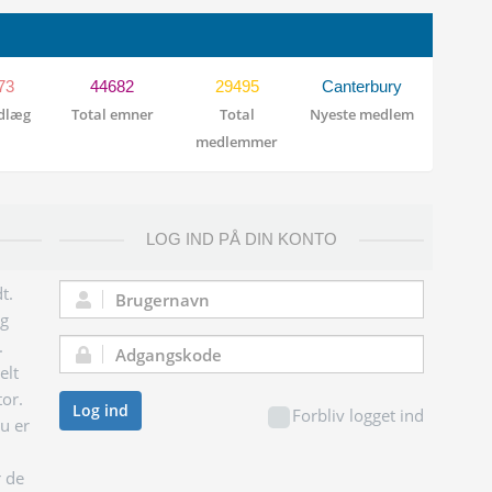
73
44682
29495
Canterbury
ndlæg
Total emner
Total
Nyeste medlem
medlemmer
LOG IND PÅ DIN KONTO
t.
Brugernavn:
og
.
Adgangskode:
elt
tor.
Log ind
Forbliv logget ind
du er
r de