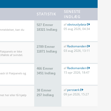
SENESTE
STATISTIK
INDLÆG
af
obviouslydata
527 Emner
05 aug 2026, 04:34
anmeldelser, kan du
18321 Indlæg
af
Radiomanden
2789 Emner
03 aug 2026, 13:11
 Flatpanels er ikke
11871 Indlæg
ilfælde af svindel.
af
Radiomanden
466 Emner
15 apr 2026, 18:47
ack til Flatpanels og
3451 Indlæg
af
perstærk
38 Emner
09 jun 2026, 15:27
met her eller få hjælp
257 Indlæg