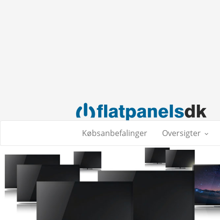
Købsanbefalinger
Oversigter