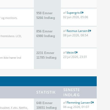
af
Supergris
958 Emner
02 jun 2026, 05:06
TV og monitors.
5266 Indlæg
af
Rasmus Larsen
856 Emner
08 jun 2026, 08:54
 fremtidens. LCD,
6980 Indlæg
af
bleze
2231 Emner
23 jul 2026, 23:31
m ikke hører ind
11785 Indlæg
SENESTE
STATISTIK
INDLÆG
af
Flemming Larsen
648 Emner
06 aug 2026, 01:07
valitet. F.eks. Netflix,
10651 Indlæg