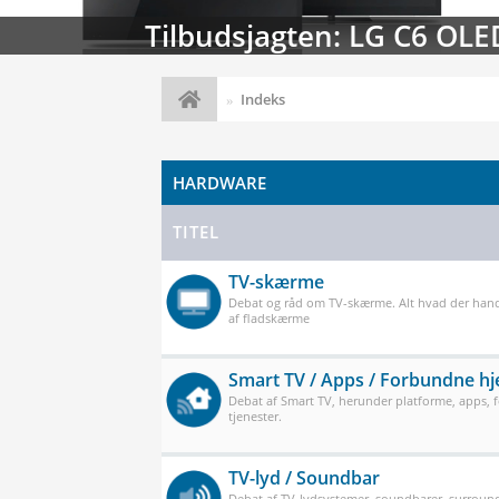
Streaming-kalenderen: Nyt
Indeks
HARDWARE
TITEL
TV-skærme
Debat og råd om TV-skærme. Alt hvad der han
af fladskærme
Smart TV / Apps / Forbundne h
Debat af Smart TV, herunder platforme, apps,
tjenester.
TV-lyd / Soundbar
Debat af TV-lydsystemer, soundbarer, surround