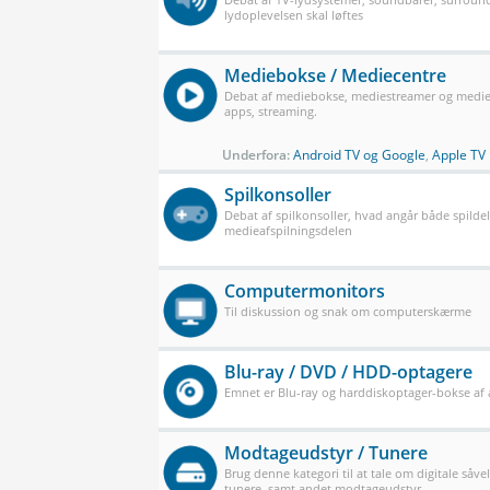
lydoplevelsen skal løftes
Mediebokse / Mediecentre
Debat af mediebokse, mediestreamer og mediec
apps, streaming.
Underfora:
Android TV og Google
,
Apple TV
Spilkonsoller
Debat af spilkonsoller, hvad angår både spilde
medieafspilningsdelen
Computermonitors
Til diskussion og snak om computerskærme
Blu-ray / DVD / HDD-optagere
Emnet er Blu-ray og harddiskoptager-bokse af a
Modtageudstyr / Tunere
Brug denne kategori til at tale om digitale såve
tunere, samt andet modtageudstyr