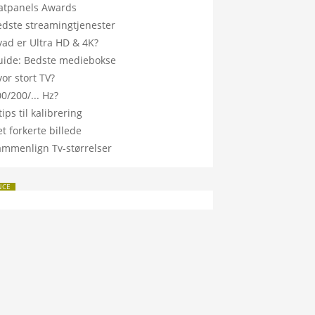
latpanels Awards
edste streamingtjenester
vad er Ultra HD & 4K?
uide: Bedste mediebokse
or stort TV?
0/200/... Hz?
tips til kalibrering
t forkerte billede
ammenlign Tv-størrelser
NCE