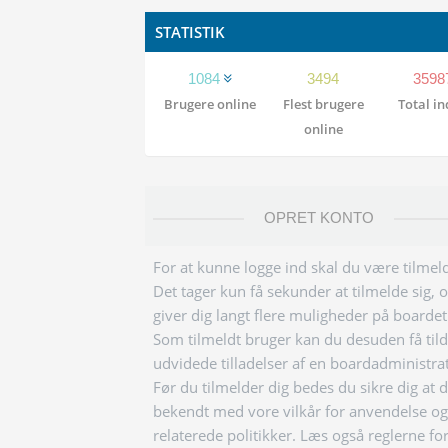
STATISTIK
1084
3494
3598
Brugere online
Flest brugere
Total i
online
OPRET KONTO
For at kunne logge ind skal du være tilmeld
Det tager kun få sekunder at tilmelde sig, 
giver dig langt flere muligheder på boardet
Som tilmeldt bruger kan du desuden få tild
udvidede tilladelser af en boardadministra
Før du tilmelder dig bedes du sikre dig at 
bekendt med vore vilkår for anvendelse og
relaterede politikker. Læs også reglerne fo