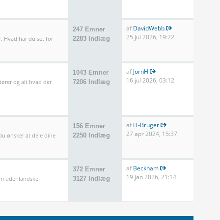
af
DavidWebb
247 Emner
25 jul 2026, 19:22
. Hvad har du set for
2283 Indlæg
af
JornH
1043 Emner
16 jul 2026, 03:12
tører og alt hvad der
7206 Indlæg
af
IT-Bruger
156 Emner
27 apr 2024, 15:37
 du ønsker at dele dine
2250 Indlæg
af
Beckham
372 Emner
19 jan 2026, 21:14
som udenlandske
3127 Indlæg