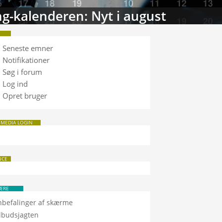
tabasen: Sammenlign TV
Seneste emner
Notifikationer
Søg i forum
Log ind
Opret bruger
 MEDIA LOGIN
NCE
ÆRE
nbefalinger af skærme
ilbudsjagten