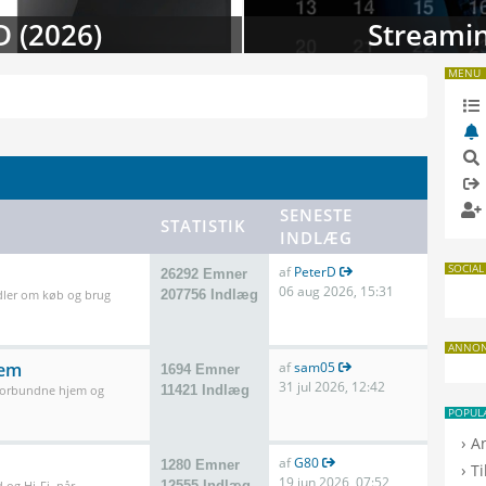
 i august
TV-da
MENU
SENESTE
STATISTIK
INDLÆG
SOCIAL
af
PeterD
26292 Emner
06 aug 2026, 15:31
dler om køb og brug
207756 Indlæg
ANNO
jem
af
sam05
1694 Emner
31 jul 2026, 12:42
 forbundne hjem og
11421 Indlæg
POPUL
›
A
af
G80
1280 Emner
›
T
19 jun 2026, 07:52
 og Hi-Fi, når
12555 Indlæg