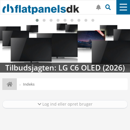
Tilbudsjagten: LG C6 OLED (2026)
Indeks
Log ind eller opret bruger