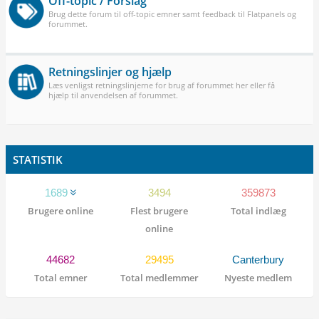
Off-topic / Forslag
Brug dette forum til off-topic emner samt feedback til Flatpanels og
forummet.
Retningslinjer og hjælp
Læs venligst retningslinjerne for brug af forummet her eller få
hjælp til anvendelsen af forummet.
STATISTIK
1689
3494
359873
Brugere online
Flest brugere
Total indlæg
online
44682
29495
Canterbury
Total emner
Total medlemmer
Nyeste medlem