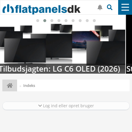
Streaming-kalenderen: Nyt i august
Indeks
Log ind eller opret bruger