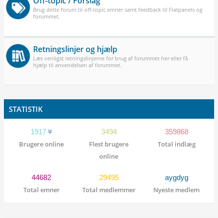
Off-topic / Forslag
Brug dette forum til off-topic emner samt feedback til Flatpanels og
forummet.
Retningslinjer og hjælp
Læs venligst retningslinjerne for brug af forummet her eller få
hjælp til anvendelsen af forummet.
STATISTIK
1917
3494
359868
Brugere online
Flest brugere
Total indlæg
online
44682
29495
aygdyg
Total emner
Total medlemmer
Nyeste medlem