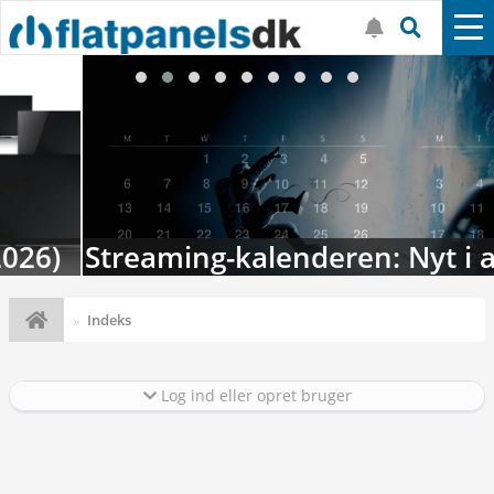
Streaming-kalenderen: Nyt i august
Indeks
Log ind eller opret bruger