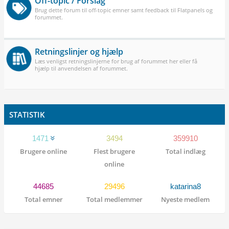
Off-topic / Forslag
Brug dette forum til off-topic emner samt feedback til Flatpanels og
forummet.
Retningslinjer og hjælp
Læs venligst retningslinjerne for brug af forummet her eller få
hjælp til anvendelsen af forummet.
STATISTIK
1471
3494
359910
Brugere online
Flest brugere
Total indlæg
online
44685
29496
katarina8
Total emner
Total medlemmer
Nyeste medlem