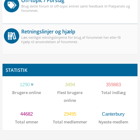
Off-topic / Forslag
Brug dette forum til off-topic emner samt feedback til Flatpanels og
forummet.
Retningslinjer og hjælp
Læs venligst retningslinjerne for brug af forummet her eller få
hjælp til anvendelsen af forummet.
STATISTIK
1290
3494
359883
Brugere online
Flest brugere
Total indlæg
online
44682
29495
Canterbury
Total emner
Total medlemmer
Nyeste medlem