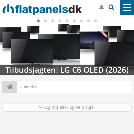
Tilbudsjagten: LG C6 OLED (2026)
Indeks
Log ind eller opret bruger