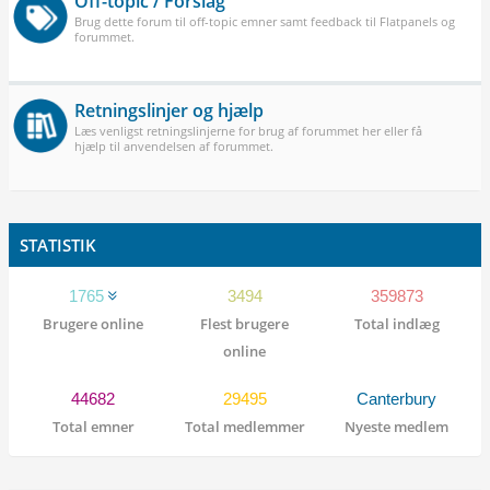
Off-topic / Forslag
Brug dette forum til off-topic emner samt feedback til Flatpanels og
forummet.
Retningslinjer og hjælp
Læs venligst retningslinjerne for brug af forummet her eller få
hjælp til anvendelsen af forummet.
STATISTIK
1765
3494
359873
Brugere online
Flest brugere
Total indlæg
online
44682
29495
Canterbury
Total emner
Total medlemmer
Nyeste medlem