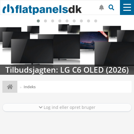
Tilbudsjagten: LG C6 OLED (2026)
Indeks
Log ind eller opret bruger