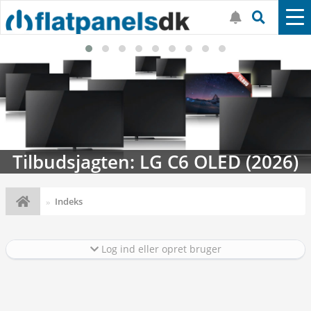
Tilbudsjagten: LG C6 OLED (2026)
Indeks
Log ind eller opret bruger