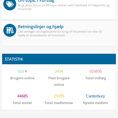
Off-topic / Forslag
Brug dette forum til off-topic emner samt feedback til Flatpanels og
forummet.
Retningslinjer og hjælp
Læs venligst retningslinjerne for brug af forummet her eller få
hjælp til anvendelsen af forummet.
STATISTIK
816
3494
359895
Brugere online
Flest brugere
Total indlæg
online
44685
29495
Canterbury
Total emner
Total medlemmer
Nyeste medlem