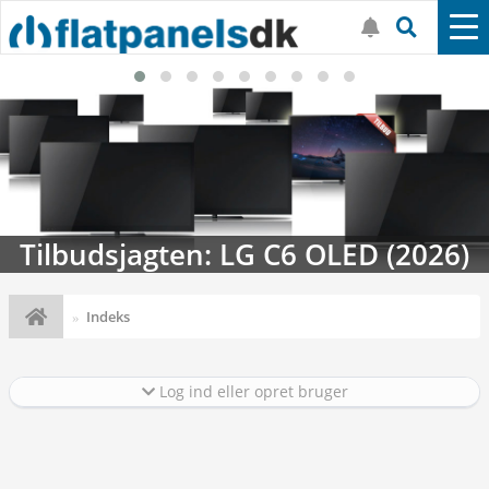
C6 OLED (2026)
Streaming-kalendere
Indeks
Log ind eller opret bruger