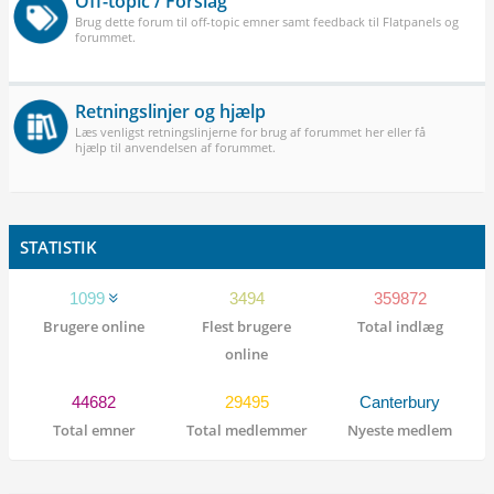
Off-topic / Forslag
Brug dette forum til off-topic emner samt feedback til Flatpanels og
forummet.
Retningslinjer og hjælp
Læs venligst retningslinjerne for brug af forummet her eller få
hjælp til anvendelsen af forummet.
STATISTIK
1099
3494
359872
Brugere online
Flest brugere
Total indlæg
online
44682
29495
Canterbury
Total emner
Total medlemmer
Nyeste medlem