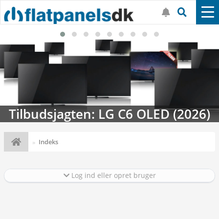
C6 OLED (2026)
Streaming-kalendere
Indeks
Log ind eller opret bruger