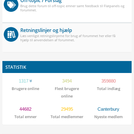
Off-topic / Forslag
Brug dette forum til off-topic emner samt feedback til Flatpanels og
forummet.
Retningslinjer og hjælp
Læs venligst retningslinjerne for brug af forummet her eller få
hjælp til anvendelsen af forummet.
STATISTIK
1317
3494
359880
Brugere online
Flest brugere
Total indlæg
online
44682
29495
Canterbury
Total emner
Total medlemmer
Nyeste medlem