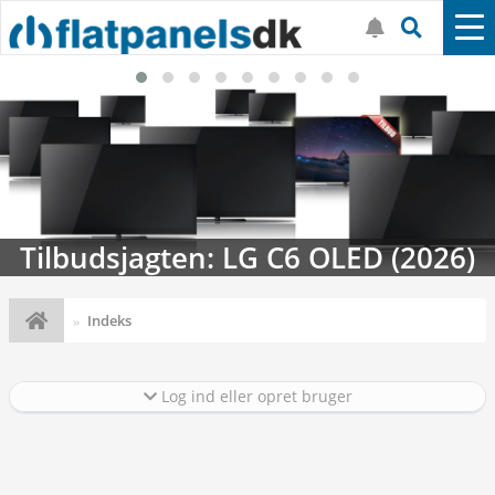
LED (2026)
Streaming-kalenderen: N
Indeks
Log ind eller opret bruger