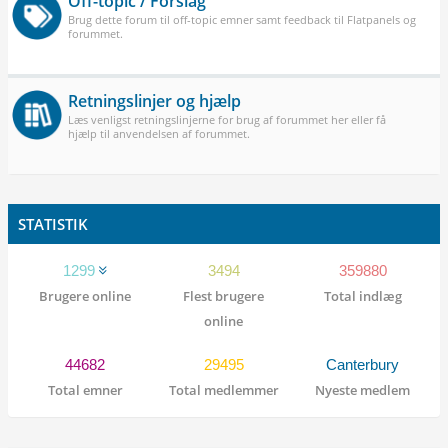
Off-topic / Forslag
Brug dette forum til off-topic emner samt feedback til Flatpanels og
forummet.
Retningslinjer og hjælp
Læs venligst retningslinjerne for brug af forummet her eller få
hjælp til anvendelsen af forummet.
STATISTIK
1299
3494
359880
Brugere online
Flest brugere
Total indlæg
online
44682
29495
Canterbury
Total emner
Total medlemmer
Nyeste medlem