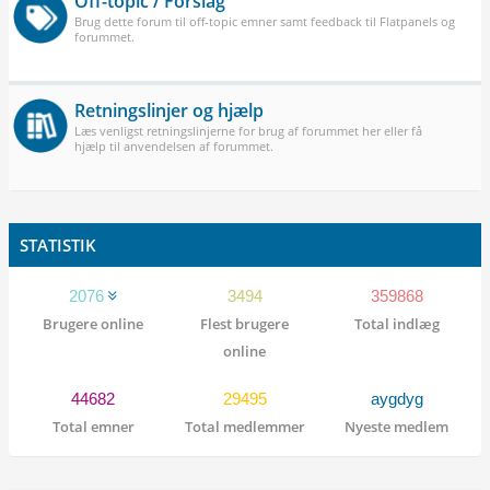
Off-topic / Forslag
Brug dette forum til off-topic emner samt feedback til Flatpanels og
forummet.
Retningslinjer og hjælp
Læs venligst retningslinjerne for brug af forummet her eller få
hjælp til anvendelsen af forummet.
STATISTIK
2076
3494
359868
Brugere online
Flest brugere
Total indlæg
online
44682
29495
aygdyg
Total emner
Total medlemmer
Nyeste medlem