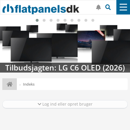
Tilbudsjagten: LG C6 OLED (2026)
Indeks
Log ind eller opret bruger