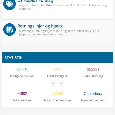
Off-topic / Forslag
Brug dette forum til off-topic emner samt feedback til Flatpanels og
forummet.
Retningslinjer og hjælp
Læs venligst retningslinjerne for brug af forummet her eller få
hjælp til anvendelsen af forummet.
STATISTIK
1262
3494
359881
Brugere online
Flest brugere
Total indlæg
online
44682
29495
Canterbury
Total emner
Total medlemmer
Nyeste medlem