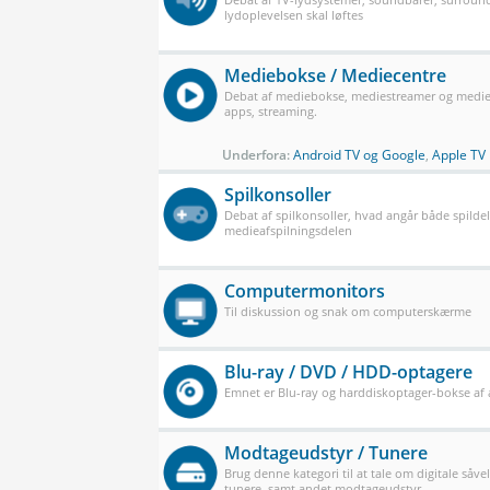
lydoplevelsen skal løftes
Mediebokse / Mediecentre
Debat af mediebokse, mediestreamer og mediec
apps, streaming.
Underfora:
Android TV og Google
,
Apple TV
Spilkonsoller
Debat af spilkonsoller, hvad angår både spilde
medieafspilningsdelen
Computermonitors
Til diskussion og snak om computerskærme
Blu-ray / DVD / HDD-optagere
Emnet er Blu-ray og harddiskoptager-bokse af a
Modtageudstyr / Tunere
Brug denne kategori til at tale om digitale såve
tunere, samt andet modtageudstyr