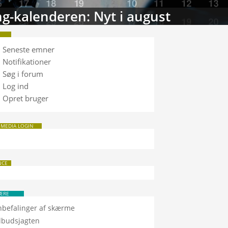
tabasen: Sammenlign TV
Seneste emner
Notifikationer
Søg i forum
Log ind
Opret bruger
 MEDIA LOGIN
NCE
ÆRE
nbefalinger af skærme
ilbudsjagten