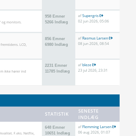
af
Supergris
958 Emner
02 jun 2026, 05:06
TV og monitors.
5266 Indlæg
af
Rasmus Larsen
856 Emner
08 jun 2026, 08:54
 fremtidens. LCD,
6980 Indlæg
af
bleze
2231 Emner
23 jul 2026, 23:31
m ikke hører ind
11785 Indlæg
SENESTE
STATISTIK
INDLÆG
af
Flemming Larsen
648 Emner
06 aug 2026, 01:07
valitet. F.eks. Netflix,
10651 Indlæg