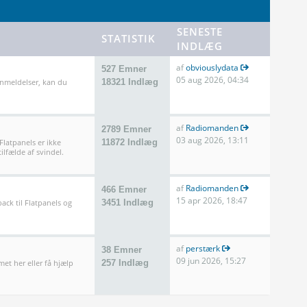
SENESTE
STATISTIK
INDLÆG
af
obviouslydata
527 Emner
05 aug 2026, 04:34
anmeldelser, kan du
18321 Indlæg
af
Radiomanden
2789 Emner
03 aug 2026, 13:11
 Flatpanels er ikke
11872 Indlæg
ilfælde af svindel.
af
Radiomanden
466 Emner
15 apr 2026, 18:47
ack til Flatpanels og
3451 Indlæg
af
perstærk
38 Emner
09 jun 2026, 15:27
met her eller få hjælp
257 Indlæg