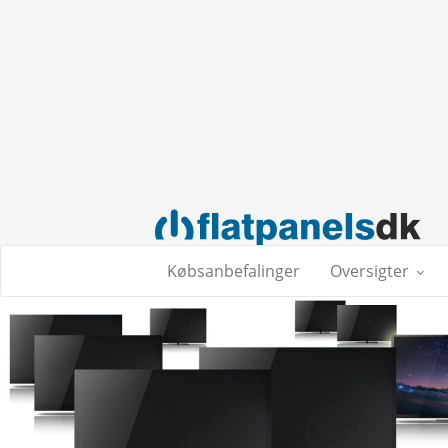
Købsanbefalinger
Oversigter