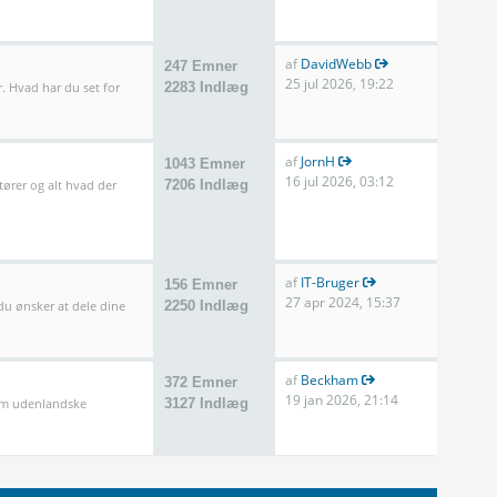
af
DavidWebb
247 Emner
25 jul 2026, 19:22
. Hvad har du set for
2283 Indlæg
af
JornH
1043 Emner
16 jul 2026, 03:12
tører og alt hvad der
7206 Indlæg
af
IT-Bruger
156 Emner
27 apr 2024, 15:37
 du ønsker at dele dine
2250 Indlæg
af
Beckham
372 Emner
19 jan 2026, 21:14
som udenlandske
3127 Indlæg