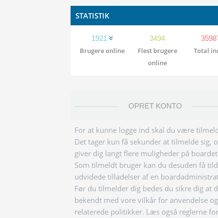
STATISTIK
1921
3494
3598
Brugere online
Flest brugere
Total i
online
OPRET KONTO
For at kunne logge ind skal du være tilmeld
Det tager kun få sekunder at tilmelde sig, 
giver dig langt flere muligheder på boardet
Som tilmeldt bruger kan du desuden få tild
udvidede tilladelser af en boardadministra
Før du tilmelder dig bedes du sikre dig at 
bekendt med vore vilkår for anvendelse og
relaterede politikker. Læs også reglerne fo