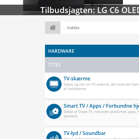
Streaming-kalenderen: Nyt
Indeks
HARDWARE
TITEL
TV-skærme
Debat og råd om TV-skærme. Alt hvad der han
af fladskærme
Smart TV / Apps / Forbundne h
Debat af Smart TV, herunder platforme, apps,
tjenester.
TV-lyd / Soundbar
Debat af TV-lydsystemer, soundbarer, surround