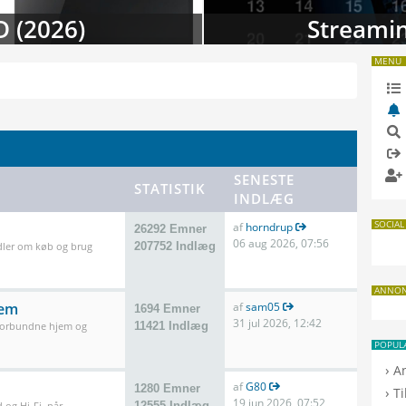
 i august
TV-da
MENU
SENESTE
STATISTIK
INDLÆG
SOCIAL
af
horndrup
26292 Emner
06 aug 2026, 07:56
dler om køb og brug
207752 Indlæg
ANNO
jem
af
sam05
1694 Emner
31 jul 2026, 12:42
 forbundne hjem og
11421 Indlæg
POPUL
›
A
af
G80
1280 Emner
›
T
19 jun 2026, 07:52
 og Hi-Fi, når
12555 Indlæg