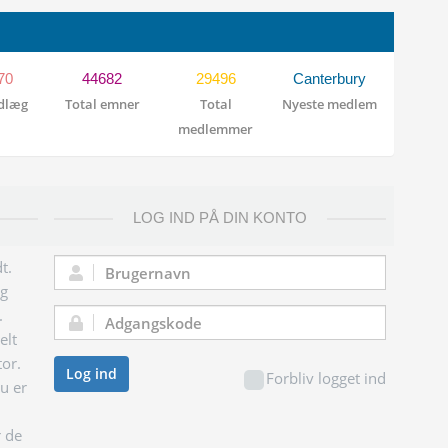
70
44682
29496
Canterbury
ndlæg
Total emner
Total
Nyeste medlem
medlemmer
LOG IND PÅ DIN KONTO
t.
Brugernavn:
og
.
Adgangskode:
elt
tor.
Log ind
Forbliv logget ind
du er
r de