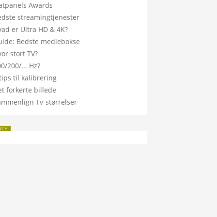
latpanels Awards
edste streamingtjenester
vad er Ultra HD & 4K?
uide: Bedste mediebokse
or stort TV?
0/200/... Hz?
tips til kalibrering
t forkerte billede
ammenlign Tv-størrelser
NCE