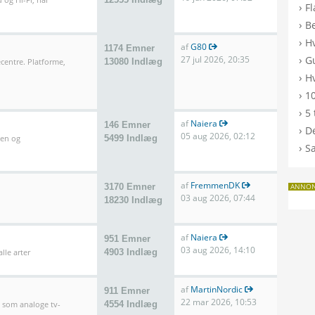
›
F
›
B
›
H
af
G80
1174 Emner
›
27 jul 2026, 20:35
G
entre. Platforme,
13080 Indlæg
›
Hv
›
10
›
5 
af
Naiera
146 Emner
›
De
05 aug 2026, 02:12
len og
5499 Indlæg
›
S
af
FremmenDK
3170 Emner
ANNO
03 aug 2026, 07:44
18230 Indlæg
af
Naiera
951 Emner
03 aug 2026, 14:10
lle arter
4903 Indlæg
af
MartinNordic
911 Emner
22 mar 2026, 10:53
l som analoge tv-
4554 Indlæg