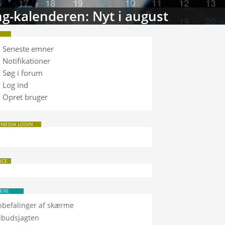
tabasen: Sammenlign TV
Seneste emner
Notifikationer
Søg i forum
Log ind
Opret bruger
 MEDIA LOGIN
NCE
ÆRE
nbefalinger af skærme
ilbudsjagten