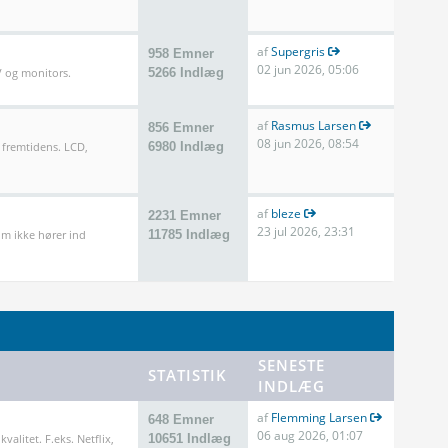
af
Supergris
958 Emner
02 jun 2026, 05:06
TV og monitors.
5266 Indlæg
af
Rasmus Larsen
856 Emner
08 jun 2026, 08:54
 fremtidens. LCD,
6980 Indlæg
af
bleze
2231 Emner
23 jul 2026, 23:31
m ikke hører ind
11785 Indlæg
SENESTE
STATISTIK
INDLÆG
af
Flemming Larsen
648 Emner
06 aug 2026, 01:07
valitet. F.eks. Netflix,
10651 Indlæg