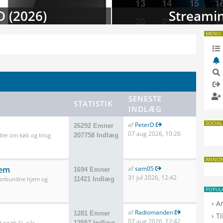
 i august
TV-da
MENU
SENESTE
STATISTIK
INDLÆG
SOCIAL
af
PeterD
26292 Emner
07 aug 2026, 10:26
dler om køb og brug
207758 Indlæg
ANNO
jem
af
sam05
1694 Emner
31 jul 2026, 12:42
 forbundne hjem og
11421 Indlæg
POPUL
›
A
af
Radiomanden
1281 Emner
›
T
07 aug 2026, 12:42
 og Hi-Fi, når
12557 Indlæg