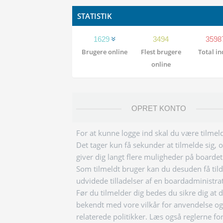
STATISTIK
1629
3494
3598
Brugere online
Flest brugere
Total i
online
OPRET KONTO
For at kunne logge ind skal du være tilmeld
Det tager kun få sekunder at tilmelde sig, 
giver dig langt flere muligheder på boardet
Som tilmeldt bruger kan du desuden få tild
udvidede tilladelser af en boardadministra
Før du tilmelder dig bedes du sikre dig at 
bekendt med vore vilkår for anvendelse og
relaterede politikker. Læs også reglerne fo