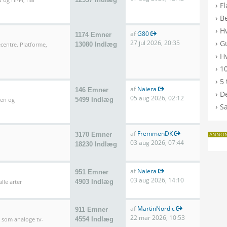
›
F
›
B
›
H
af
G80
1174 Emner
›
27 jul 2026, 20:35
G
entre. Platforme,
13080 Indlæg
›
Hv
›
10
›
5 
af
Naiera
146 Emner
›
De
05 aug 2026, 02:12
len og
5499 Indlæg
›
S
af
FremmenDK
3170 Emner
ANNO
03 aug 2026, 07:44
18230 Indlæg
af
Naiera
951 Emner
03 aug 2026, 14:10
lle arter
4903 Indlæg
af
MartinNordic
911 Emner
22 mar 2026, 10:53
l som analoge tv-
4554 Indlæg