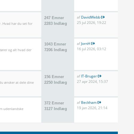
af
DavidWebb
247 Emner
25 jul 2026, 19:22
. Hvad har du set for
2283 Indlæg
af
JornH
1043 Emner
16 jul 2026, 03:12
tører og alt hvad der
7206 Indlæg
af
IT-Bruger
156 Emner
27 apr 2024, 15:37
 du ønsker at dele dine
2250 Indlæg
af
Beckham
372 Emner
19 jan 2026, 21:14
som udenlandske
3127 Indlæg