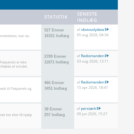
SENESTE
STATISTIK
INDLÆG
af
obviouslydata
527 Emner
05 aug 2026, 04:34
anmeldelser, kan du
18321 Indlæg
af
Radiomanden
2789 Emner
03 aug 2026, 13:11
 Flatpanels er ikke
11871 Indlæg
ilfælde af svindel.
af
Radiomanden
466 Emner
15 apr 2026, 18:47
ack til Flatpanels og
3451 Indlæg
af
perstærk
38 Emner
09 jun 2026, 15:27
met her eller få hjælp
257 Indlæg