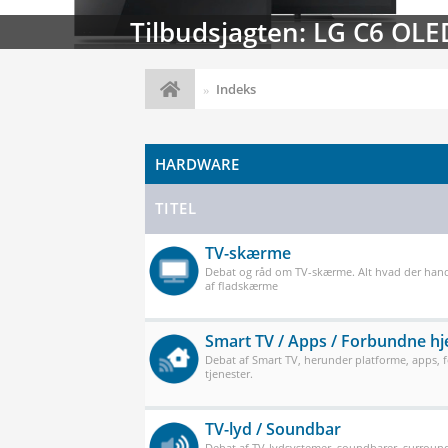
Streaming-kalenderen: Nyt
Indeks
HARDWARE
TITEL
TV-skærme
Debat og råd om TV-skærme. Alt hvad der han
af fladskærme
Smart TV / Apps / Forbundne h
Debat af Smart TV, herunder platforme, apps,
tjenester.
TV-lyd / Soundbar
Debat af TV-lydsystemer, soundbarer, surround