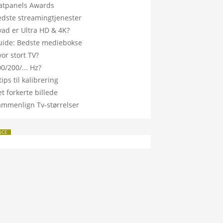
latpanels Awards
edste streamingtjenester
vad er Ultra HD & 4K?
uide: Bedste mediebokse
or stort TV?
0/200/... Hz?
tips til kalibrering
t forkerte billede
ammenlign Tv-størrelser
NCE