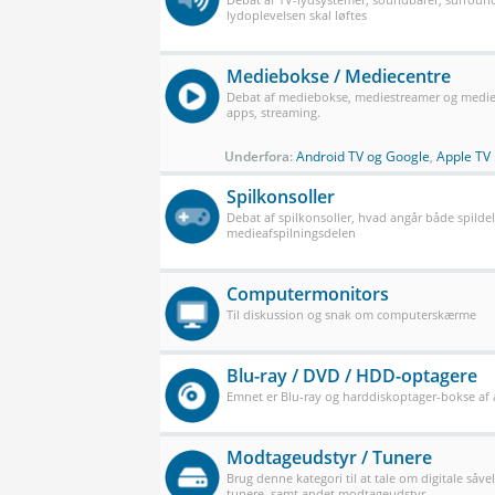
lydoplevelsen skal løftes
Mediebokse / Mediecentre
Debat af mediebokse, mediestreamer og mediec
apps, streaming.
Underfora:
Android TV og Google
,
Apple TV
Spilkonsoller
Debat af spilkonsoller, hvad angår både spilde
medieafspilningsdelen
Computermonitors
Til diskussion og snak om computerskærme
Blu-ray / DVD / HDD-optagere
Emnet er Blu-ray og harddiskoptager-bokse af a
Modtageudstyr / Tunere
Brug denne kategori til at tale om digitale såve
tunere, samt andet modtageudstyr