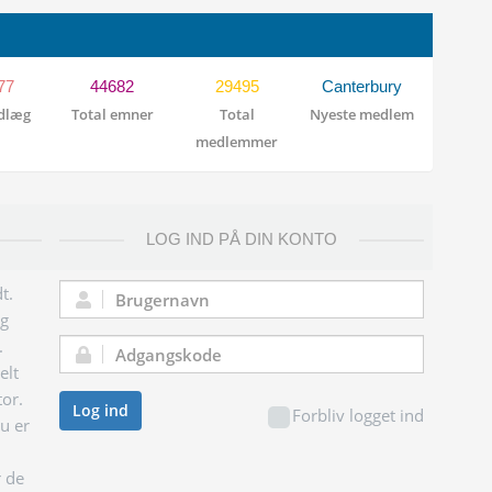
77
44682
29495
Canterbury
ndlæg
Total emner
Total
Nyeste medlem
medlemmer
LOG IND PÅ DIN KONTO
t.
Brugernavn:
og
.
Adgangskode:
elt
tor.
Log ind
Forbliv logget ind
du er
r de