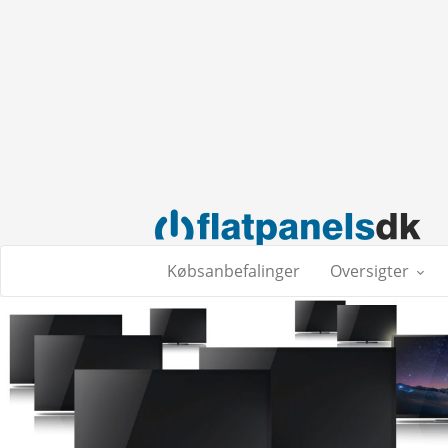
Købsanbefalinger
Oversigter