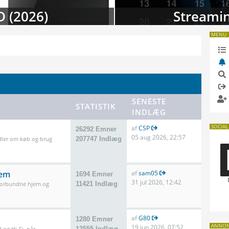
 i august
TV-da
MENU
SENESTE
STATISTIK
INDLÆG
SOCIAL
af
CSP
26292 Emner
05 aug 2026, 22:57
dler om køb og brug
207747 Indlæg
jem
af
sam05
1694 Emner
31 jul 2026, 12:42
 forbundne hjem og
11421 Indlæg
af
G80
1280 Emner
ANNO
19 jun 2026, 07:52
 og Hi-Fi, når
12555 Indlæg