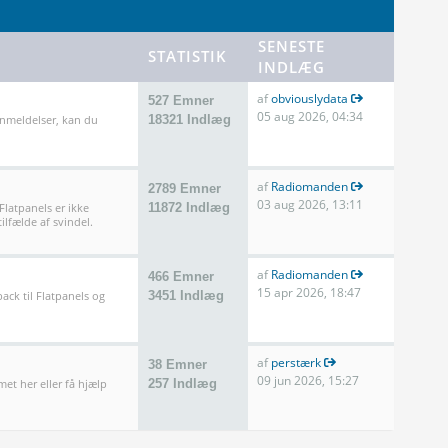
SENESTE
STATISTIK
INDLÆG
af
obviouslydata
527 Emner
05 aug 2026, 04:34
anmeldelser, kan du
18321 Indlæg
af
Radiomanden
2789 Emner
03 aug 2026, 13:11
 Flatpanels er ikke
11872 Indlæg
ilfælde af svindel.
af
Radiomanden
466 Emner
15 apr 2026, 18:47
ack til Flatpanels og
3451 Indlæg
af
perstærk
38 Emner
09 jun 2026, 15:27
met her eller få hjælp
257 Indlæg