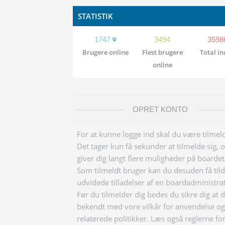
STATISTIK
1747
3494
3598
Brugere online
Flest brugere
Total i
online
OPRET KONTO
For at kunne logge ind skal du være tilmeld
Det tager kun få sekunder at tilmelde sig, 
giver dig langt flere muligheder på boardet
Som tilmeldt bruger kan du desuden få tild
udvidede tilladelser af en boardadministra
Før du tilmelder dig bedes du sikre dig at 
bekendt med vore vilkår for anvendelse og
relaterede politikker. Læs også reglerne fo