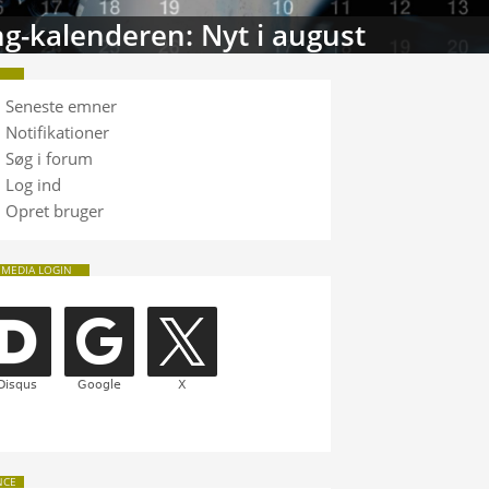
tabasen: Sammenlign TV
Seneste emner
Notifikationer
Søg i forum
Log ind
Opret bruger
 MEDIA LOGIN
NCE