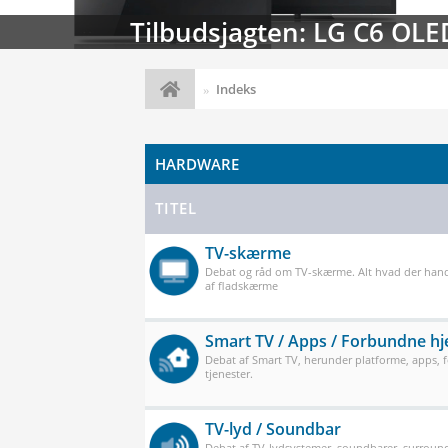
Streaming-kalenderen: Nyt
Indeks
HARDWARE
TITEL
TV-skærme
Debat og råd om TV-skærme. Alt hvad der han
af fladskærme
Smart TV / Apps / Forbundne h
Debat af Smart TV, herunder platforme, apps,
tjenester.
TV-lyd / Soundbar
Debat af TV-lydsystemer, soundbarer, surround