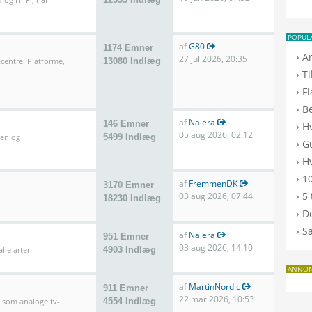
POPUL
af
G80
1174 Emner
›
A
27 jul 2026, 20:35
entre. Platforme,
13080 Indlæg
›
T
›
F
›
B
af
Naiera
146 Emner
›
H
05 aug 2026, 02:12
len og
5499 Indlæg
›
G
›
Hv
›
10
af
FremmenDK
3170 Emner
›
5 
03 aug 2026, 07:44
18230 Indlæg
›
De
›
S
af
Naiera
951 Emner
03 aug 2026, 14:10
lle arter
4903 Indlæg
ANNO
af
MartinNordic
911 Emner
22 mar 2026, 10:53
l som analoge tv-
4554 Indlæg