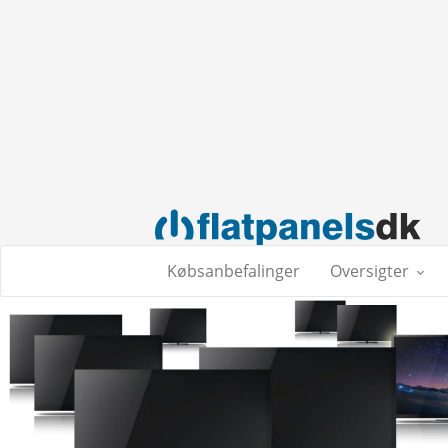
Købsanbefalinger
Oversigter