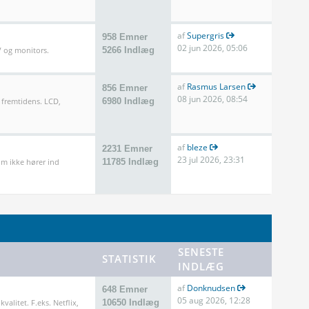
af
Supergris
958 Emner
02 jun 2026, 05:06
TV og monitors.
5266 Indlæg
af
Rasmus Larsen
856 Emner
08 jun 2026, 08:54
 fremtidens. LCD,
6980 Indlæg
af
bleze
2231 Emner
23 jul 2026, 23:31
m ikke hører ind
11785 Indlæg
SENESTE
STATISTIK
INDLÆG
af
Donknudsen
648 Emner
05 aug 2026, 12:28
valitet. F.eks. Netflix,
10650 Indlæg