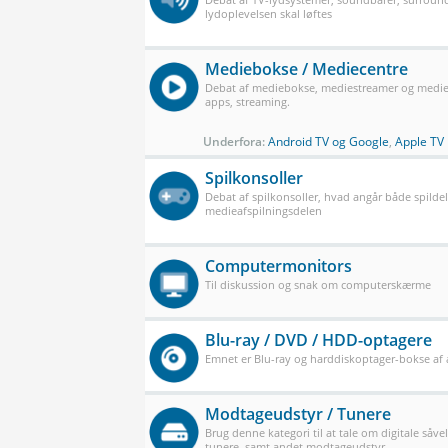
lydoplevelsen skal løftes
Mediebokse / Mediecentre
Debat af mediebokse, mediestreamer og mediec
apps, streaming.
Underfora:
Android TV og Google
,
Apple TV
Spilkonsoller
Debat af spilkonsoller, hvad angår både spilde
medieafspilningsdelen
Computermonitors
Til diskussion og snak om computerskærme
Blu-ray / DVD / HDD-optagere
Emnet er Blu-ray og harddiskoptager-bokse af a
Modtageudstyr / Tunere
Brug denne kategori til at tale om digitale såve
tunere, samt andet modtageudstyr