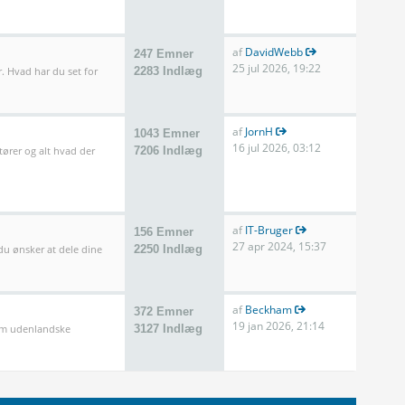
af
DavidWebb
247 Emner
25 jul 2026, 19:22
. Hvad har du set for
2283 Indlæg
af
JornH
1043 Emner
16 jul 2026, 03:12
tører og alt hvad der
7206 Indlæg
af
IT-Bruger
156 Emner
27 apr 2024, 15:37
 du ønsker at dele dine
2250 Indlæg
af
Beckham
372 Emner
19 jan 2026, 21:14
som udenlandske
3127 Indlæg