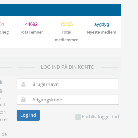
64
44682
29495
aygdyg
ndlæg
Total emner
Total
Nyeste medlem
medlemmer
LOG IND PÅ DIN KONTO
t.
Brugernavn:
og
.
Adgangskode:
elt
tor.
Log ind
Forbliv logget ind
du er
r de