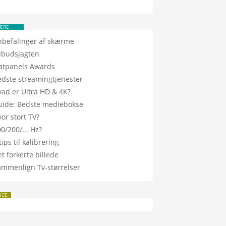
ÆRE
nbefalinger af skærme
ilbudsjagten
latpanels Awards
edste streamingtjenester
vad er Ultra HD & 4K?
uide: Bedste mediebokse
or stort TV?
0/200/... Hz?
tips til kalibrering
t forkerte billede
ammenlign Tv-størrelser
NCE