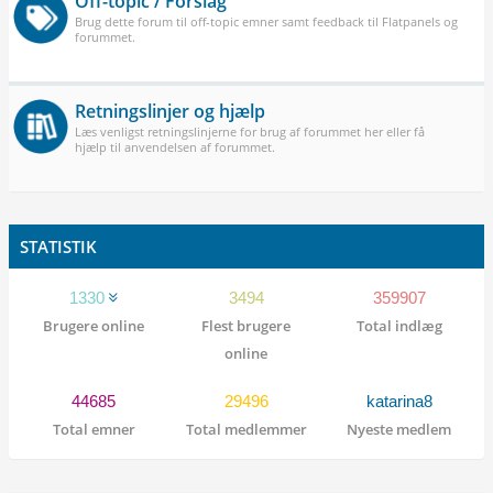
Off-topic / Forslag
Brug dette forum til off-topic emner samt feedback til Flatpanels og
forummet.
Retningslinjer og hjælp
Læs venligst retningslinjerne for brug af forummet her eller få
hjælp til anvendelsen af forummet.
STATISTIK
1330
3494
359907
Brugere online
Flest brugere
Total indlæg
online
44685
29496
katarina8
Total emner
Total medlemmer
Nyeste medlem