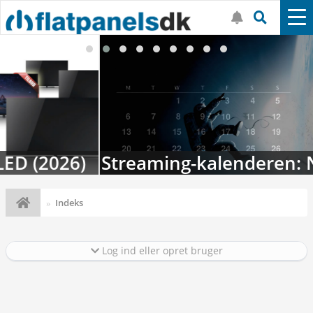
Streaming-kalenderen: Nyt i august
Indeks
Log ind eller opret bruger