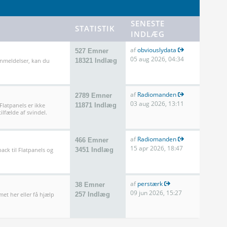
SENESTE
STATISTIK
INDLÆG
af
obviouslydata
527 Emner
05 aug 2026, 04:34
anmeldelser, kan du
18321 Indlæg
af
Radiomanden
2789 Emner
03 aug 2026, 13:11
 Flatpanels er ikke
11871 Indlæg
ilfælde af svindel.
af
Radiomanden
466 Emner
15 apr 2026, 18:47
ack til Flatpanels og
3451 Indlæg
af
perstærk
38 Emner
09 jun 2026, 15:27
met her eller få hjælp
257 Indlæg