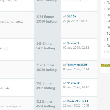
›
F
›
B
›
H
af
G80
1174 Emner
›
27 jul 2026, 20:35
G
entre. Platforme,
13080 Indlæg
›
Hv
›
10
›
5 
af
Naiera
146 Emner
›
De
05 aug 2026, 02:12
len og
5499 Indlæg
›
S
af
FremmenDK
3170 Emner
ANNO
03 aug 2026, 07:44
18230 Indlæg
af
Naiera
951 Emner
03 aug 2026, 14:10
lle arter
4903 Indlæg
af
MartinNordic
911 Emner
22 mar 2026, 10:53
l som analoge tv-
4554 Indlæg