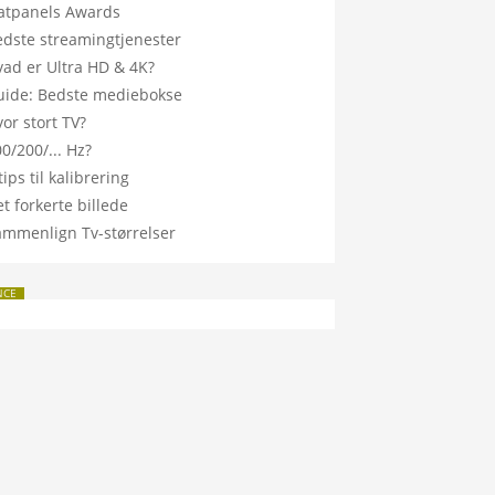
latpanels Awards
edste streamingtjenester
vad er Ultra HD & 4K?
uide: Bedste mediebokse
or stort TV?
0/200/... Hz?
tips til kalibrering
t forkerte billede
ammenlign Tv-størrelser
NCE