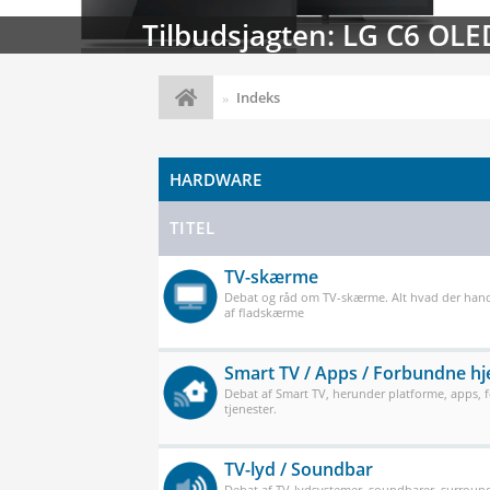
Streaming-kalenderen: Nyt
Indeks
HARDWARE
TITEL
TV-skærme
Debat og råd om TV-skærme. Alt hvad der han
af fladskærme
Smart TV / Apps / Forbundne h
Debat af Smart TV, herunder platforme, apps,
tjenester.
TV-lyd / Soundbar
Debat af TV-lydsystemer, soundbarer, surround