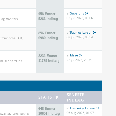
af
Supergris
958 Emner
02 jun 2026, 05:06
TV og monitors.
5266 Indlæg
af
Rasmus Larsen
856 Emner
08 jun 2026, 08:54
 fremtidens. LCD,
6980 Indlæg
af
bleze
2231 Emner
23 jul 2026, 23:31
m ikke hører ind
11785 Indlæg
SENESTE
STATISTIK
INDLÆG
af
Flemming Larsen
648 Emner
06 aug 2026, 01:07
valitet. F.eks. Netflix,
10651 Indlæg