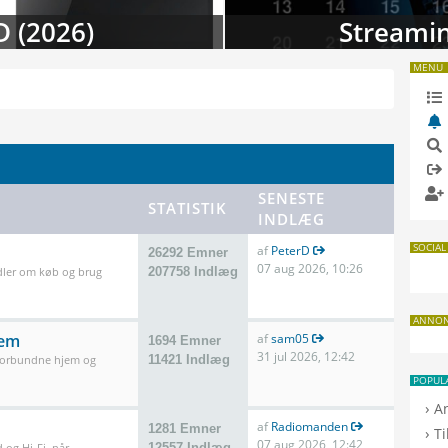
 i august
TV-da
MENU
SENESTE
STATISTIK
INDLÆG
SOCIAL
af
PeterD
26292 Emner
07 aug 2026, 10:26
dler om køb og brug
207758 Indlæg
ANNO
jem
af
sam05
1694 Emner
31 jul 2026, 12:42
 forbundne hjem og
11421 Indlæg
POPUL
›
A
af
Radiomanden
1281 Emner
›
T
07 aug 2026, 12:42
 og Hi-Fi, når
12557 Indlæg