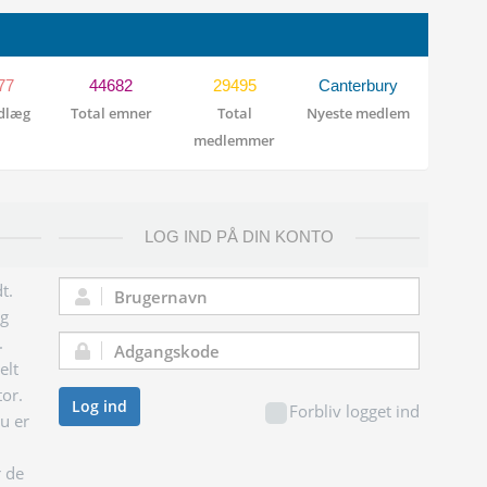
77
44682
29495
Canterbury
ndlæg
Total emner
Total
Nyeste medlem
medlemmer
LOG IND PÅ DIN KONTO
t.
Brugernavn:
og
.
Adgangskode:
elt
tor.
Log ind
Forbliv logget ind
du er
r de