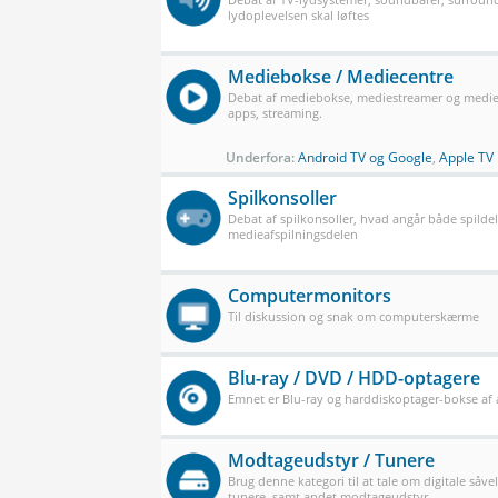
lydoplevelsen skal løftes
Mediebokse / Mediecentre
Debat af mediebokse, mediestreamer og mediec
apps, streaming.
Underfora:
Android TV og Google
,
Apple TV
Spilkonsoller
Debat af spilkonsoller, hvad angår både spilde
medieafspilningsdelen
Computermonitors
Til diskussion og snak om computerskærme
Blu-ray / DVD / HDD-optagere
Emnet er Blu-ray og harddiskoptager-bokse af a
Modtageudstyr / Tunere
Brug denne kategori til at tale om digitale såve
tunere, samt andet modtageudstyr