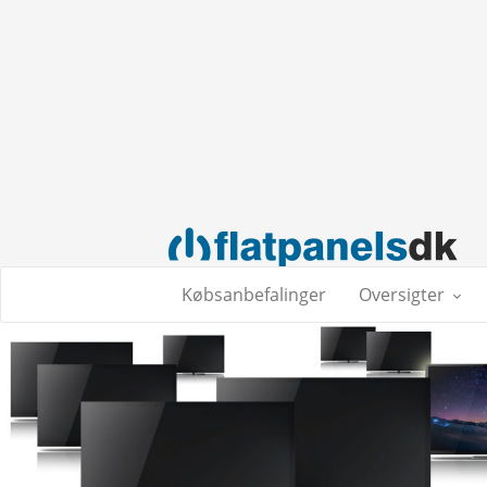
Købsanbefalinger
Oversigter