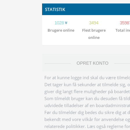
STATISTIK
1028
3494
3598
Brugere online
Flest brugere
Total i
online
OPRET KONTO
For at kunne logge ind skal du være tilmeld
Det tager kun få sekunder at tilmelde sig, 
giver dig langt flere muligheder på boardet
Som tilmeldt bruger kan du desuden få tild
udvidede tilladelser af en boardadministra
Før du tilmelder dig bedes du sikre dig at 
bekendt med vore vilkår for anvendelse og
relaterede politikker. Læs også reglerne fo