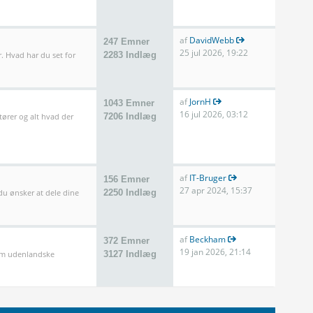
af
DavidWebb
247 Emner
25 jul 2026, 19:22
. Hvad har du set for
2283 Indlæg
af
JornH
1043 Emner
16 jul 2026, 03:12
tører og alt hvad der
7206 Indlæg
af
IT-Bruger
156 Emner
27 apr 2024, 15:37
 du ønsker at dele dine
2250 Indlæg
af
Beckham
372 Emner
19 jan 2026, 21:14
som udenlandske
3127 Indlæg