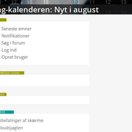
tabasen: Sammenlign TV
Seneste emner
Notifikationer
Søg i forum
Log ind
Opret bruger
 MEDIA LOGIN
NCE
ÆRE
nbefalinger af skærme
ilbudsjagten