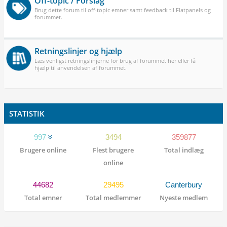
Off-topic / Forslag
Brug dette forum til off-topic emner samt feedback til Flatpanels og
forummet.
Retningslinjer og hjælp
Læs venligst retningslinjerne for brug af forummet her eller få
hjælp til anvendelsen af forummet.
STATISTIK
997
3494
359877
Brugere online
Flest brugere
Total indlæg
online
44682
29495
Canterbury
Total emner
Total medlemmer
Nyeste medlem