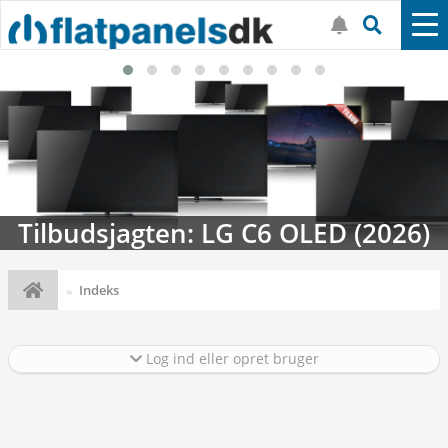
Tilbudsjagten: LG C6 OLED (2026)
Indeks
Log ind eller opret bruger