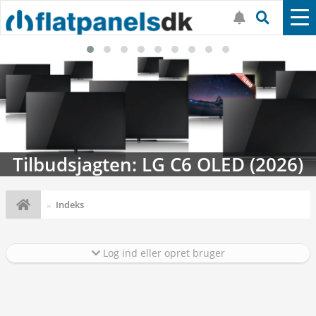
Tilbudsjagten: LG C6 OLED (2026)
Indeks
Log ind eller opret bruger