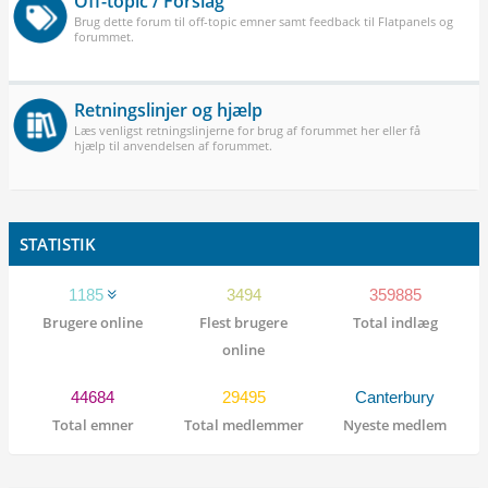
Off-topic / Forslag
Brug dette forum til off-topic emner samt feedback til Flatpanels og
forummet.
Retningslinjer og hjælp
Læs venligst retningslinjerne for brug af forummet her eller få
hjælp til anvendelsen af forummet.
STATISTIK
1185
3494
359885
Brugere online
Flest brugere
Total indlæg
online
44684
29495
Canterbury
Total emner
Total medlemmer
Nyeste medlem