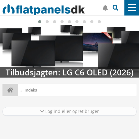
LED (2026)
Streaming-kalenderen: N
Indeks
Log ind eller opret bruger