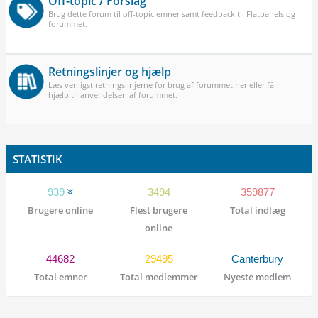
Off-topic / Forslag
Brug dette forum til off-topic emner samt feedback til Flatpanels og
forummet.
Retningslinjer og hjælp
Læs venligst retningslinjerne for brug af forummet her eller få
hjælp til anvendelsen af forummet.
STATISTIK
939
3494
359877
Brugere online
Flest brugere
Total indlæg
online
44682
29495
Canterbury
Total emner
Total medlemmer
Nyeste medlem