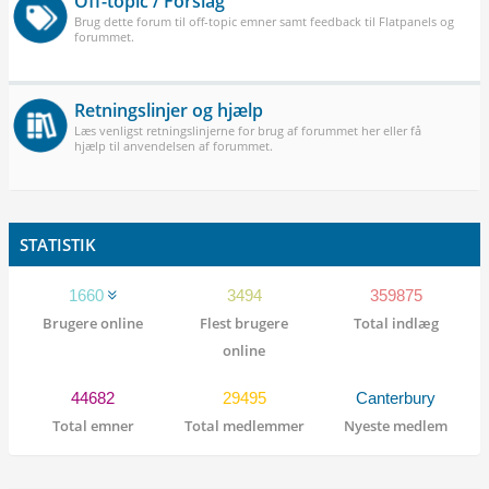
Off-topic / Forslag
Brug dette forum til off-topic emner samt feedback til Flatpanels og
forummet.
Retningslinjer og hjælp
Læs venligst retningslinjerne for brug af forummet her eller få
hjælp til anvendelsen af forummet.
STATISTIK
1660
3494
359875
Brugere online
Flest brugere
Total indlæg
online
44682
29495
Canterbury
Total emner
Total medlemmer
Nyeste medlem