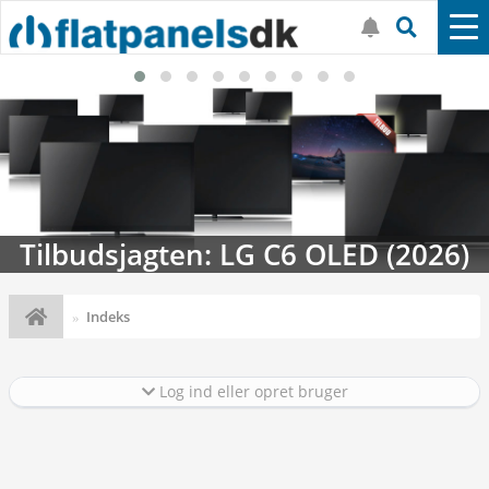
Tilbudsjagten: LG C6 OLED (2026)
Indeks
Log ind eller opret bruger