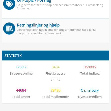
Off-topic / Forslag
Brug dette forum til off-topic emner samt feedback til Flatpanels og
forummet.
Retningslinjer og hjælp
Læs venligst retningslinjerne for brug af forummet her eller få
hjælp til anvendelsen af forummet.
STATISTIK
1250
3494
359885
Brugere online
Flest brugere
Total indlæg
online
44684
29495
Canterbury
Total emner
Total medlemmer
Nyeste medlem