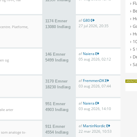
›
F
›
B
›
H
af
G80
1174 Emner
›
27 jul 2026, 20:35
G
entre. Platforme,
13080 Indlæg
›
Hv
›
10
›
5 
af
Naiera
146 Emner
›
De
05 aug 2026, 02:12
len og
5499 Indlæg
›
S
af
FremmenDK
3170 Emner
ANNO
03 aug 2026, 07:44
18230 Indlæg
af
Naiera
951 Emner
03 aug 2026, 14:10
lle arter
4903 Indlæg
af
MartinNordic
911 Emner
22 mar 2026, 10:53
l som analoge tv-
4554 Indlæg