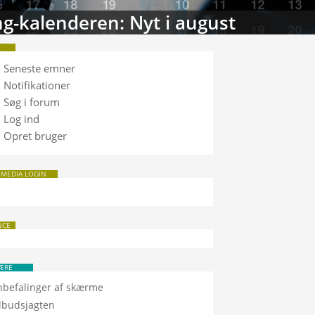
tabasen: Sammenlign TV
Seneste emner
Notifikationer
Søg i forum
Log ind
Opret bruger
 MEDIA LOGIN
NCE
ÆRE
nbefalinger af skærme
ilbudsjagten