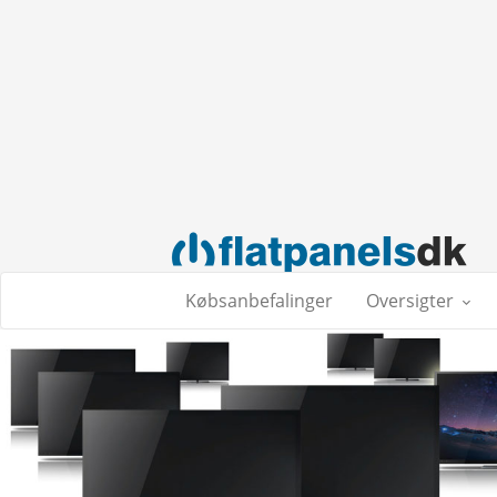
Købsanbefalinger
Oversigter