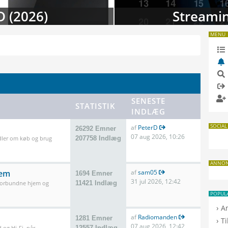
 i august
TV-da
MENU
SENESTE
STATISTIK
INDLÆG
SOCIAL
af
PeterD
26292 Emner
07 aug 2026, 10:26
dler om køb og brug
207758 Indlæg
ANNO
jem
af
sam05
1694 Emner
31 jul 2026, 12:42
 forbundne hjem og
11421 Indlæg
POPUL
›
A
af
Radiomanden
1281 Emner
›
T
07 aug 2026, 12:42
 og Hi-Fi, når
12557 Indlæg