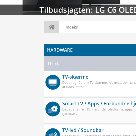
Streaming-kalenderen: Nyt
Indeks
HARDWARE
TITEL
TV-skærme
Debat og råd om TV-skærme. Alt hvad der han
af fladskærme
Smart TV / Apps / Forbundne h
Debat af Smart TV, herunder platforme, apps,
tjenester.
TV-lyd / Soundbar
Debat af TV-lydsystemer, soundbarer, surround