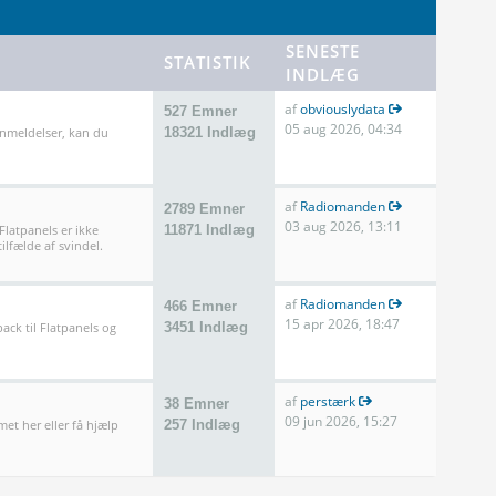
SENESTE
STATISTIK
INDLÆG
af
obviouslydata
527 Emner
05 aug 2026, 04:34
anmeldelser, kan du
18321 Indlæg
af
Radiomanden
2789 Emner
03 aug 2026, 13:11
 Flatpanels er ikke
11871 Indlæg
ilfælde af svindel.
af
Radiomanden
466 Emner
15 apr 2026, 18:47
ack til Flatpanels og
3451 Indlæg
af
perstærk
38 Emner
09 jun 2026, 15:27
met her eller få hjælp
257 Indlæg