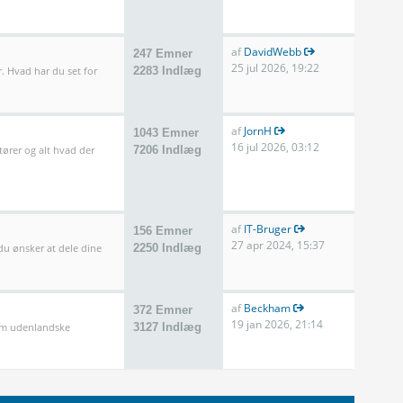
af
DavidWebb
247 Emner
25 jul 2026, 19:22
. Hvad har du set for
2283 Indlæg
af
JornH
1043 Emner
16 jul 2026, 03:12
tører og alt hvad der
7206 Indlæg
af
IT-Bruger
156 Emner
27 apr 2024, 15:37
 du ønsker at dele dine
2250 Indlæg
af
Beckham
372 Emner
19 jan 2026, 21:14
som udenlandske
3127 Indlæg