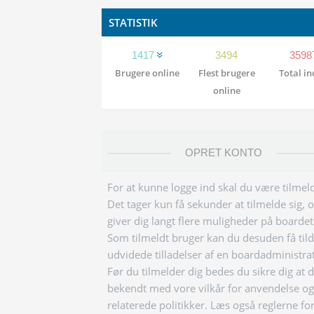
STATISTIK
1417
3494
3598
Brugere online
Flest brugere
Total i
online
OPRET KONTO
For at kunne logge ind skal du være tilmeld
Det tager kun få sekunder at tilmelde sig, 
giver dig langt flere muligheder på boardet
Som tilmeldt bruger kan du desuden få tild
udvidede tilladelser af en boardadministra
Før du tilmelder dig bedes du sikre dig at 
bekendt med vore vilkår for anvendelse og
relaterede politikker. Læs også reglerne fo