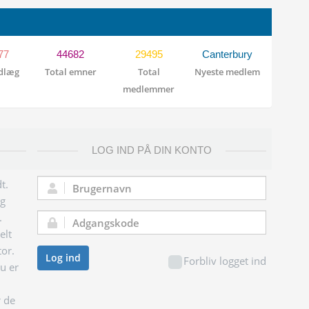
77
44682
29495
Canterbury
ndlæg
Total emner
Total
Nyeste medlem
medlemmer
LOG IND PÅ DIN KONTO
t.
Brugernavn:
og
.
Adgangskode:
elt
tor.
Log ind
Forbliv logget ind
du er
r de