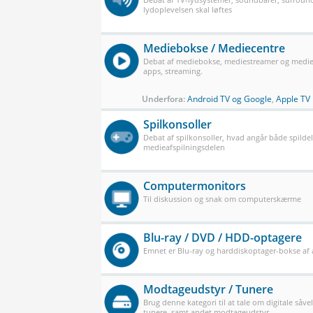
lydoplevelsen skal løftes
Mediebokse / Mediecentre
Debat af mediebokse, mediestreamer og mediec
apps, streaming.
Underfora:
Android TV og Google
,
Apple TV
Spilkonsoller
Debat af spilkonsoller, hvad angår både spilde
medieafspilningsdelen
Computermonitors
Til diskussion og snak om computerskærme
Blu-ray / DVD / HDD-optagere
Emnet er Blu-ray og harddiskoptager-bokse af a
Modtageudstyr / Tunere
Brug denne kategori til at tale om digitale såve
tunere, samt andet modtageudstyr