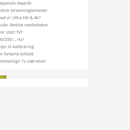
latpanels Awards
edste streamingtjenester
vad er Ultra HD & 4K?
uide: Bedste mediebokse
or stort TV?
0/200/... Hz?
tips til kalibrering
t forkerte billede
ammenlign Tv-størrelser
NCE