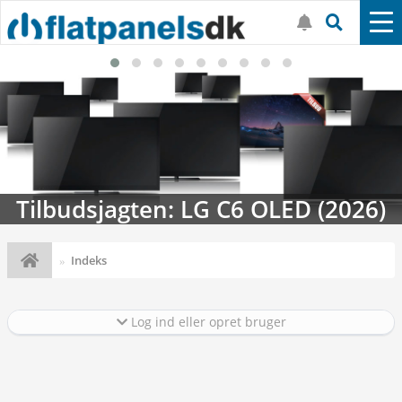
Tilbudsjagten: LG C6 OLED (2026)
Indeks
Log ind eller opret bruger