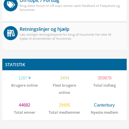
Off-topic / Forslag
Brug dette forum til off-topic emner samt feedback til Flatpanels og
forummet.
Retningslinjer og hjælp
Læs venligst retningslinjerne for brug af forummet her eller få
hjælp til anvendelsen af forummet.
STATISTIK
1287
3494
359878
Brugere online
Flest brugere
Total indlæg
online
44682
29495
Canterbury
Total emner
Total medlemmer
Nyeste medlem