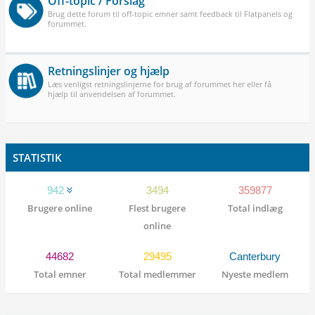
Off-topic / Forslag
Brug dette forum til off-topic emner samt feedback til Flatpanels og
forummet.
Retningslinjer og hjælp
Læs venligst retningslinjerne for brug af forummet her eller få
hjælp til anvendelsen af forummet.
STATISTIK
942
3494
359877
Brugere online
Flest brugere
Total indlæg
online
44682
29495
Canterbury
Total emner
Total medlemmer
Nyeste medlem