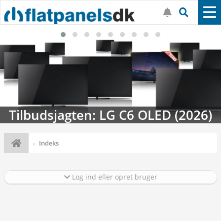
Tilbudsjagten: LG C6 OLED (2026)
Indeks
Log ind eller opret bruger