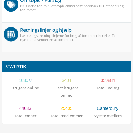
Off-topic / Forslag
Brug dette forum til off-topic emner samt feedback til Flatpanels og
forummet.
Retningslinjer og hjælp
Læs venligst retningslinjerne for brug af forummet her eller få
hjælp til anvendelsen af forummet.
STATISTIK
1039
3494
359884
Brugere online
Flest brugere
Total indlæg
online
44683
29495
Canterbury
Total emner
Total medlemmer
Nyeste medlem