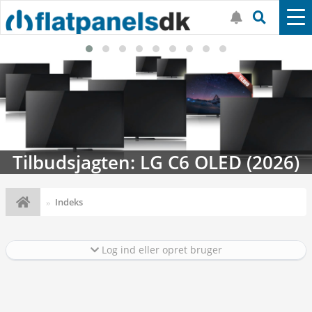
Tilbudsjagten: LG C6 OLED (2026)
Indeks
Log ind eller opret bruger