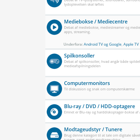
lydoplevelsen skal løftes
Mediebokse / Mediecentre
Debat af mediebokse, mediestreamer og mediec
apps, streaming.
Underfora:
Android TV og Google
,
Apple TV
Spilkonsoller
Debat af spilkonsoller, hvad angår både spilde
medieafspilningsdelen
Computermonitors
Til diskussion og snak om computerskærme
Blu-ray / DVD / HDD-optagere
Emnet er Blu-ray og harddiskoptager-bokse af a
Modtageudstyr / Tunere
Brug denne kategori til at tale om digitale såve
tunere, samt andet modtageudstyr