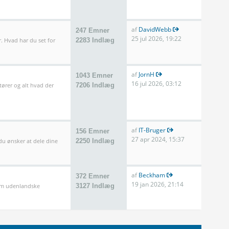
af
DavidWebb
247 Emner
25 jul 2026, 19:22
. Hvad har du set for
2283 Indlæg
af
JornH
1043 Emner
16 jul 2026, 03:12
tører og alt hvad der
7206 Indlæg
af
IT-Bruger
156 Emner
27 apr 2024, 15:37
 du ønsker at dele dine
2250 Indlæg
af
Beckham
372 Emner
19 jan 2026, 21:14
som udenlandske
3127 Indlæg