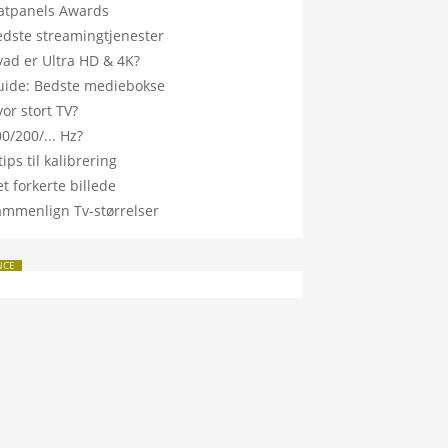
latpanels Awards
edste streamingtjenester
vad er Ultra HD & 4K?
uide: Bedste mediebokse
or stort TV?
0/200/... Hz?
tips til kalibrering
t forkerte billede
ammenlign Tv-størrelser
NCE