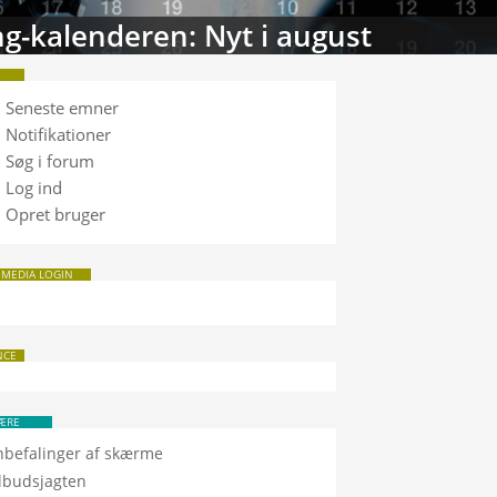
tabasen: Sammenlign TV
Seneste emner
Notifikationer
Søg i forum
Log ind
Opret bruger
 MEDIA LOGIN
NCE
ÆRE
nbefalinger af skærme
ilbudsjagten