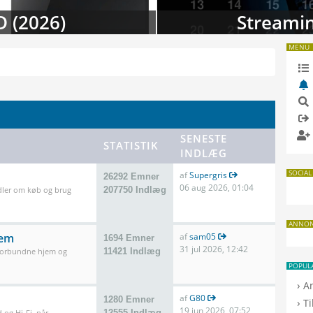
 i august
TV-da
MENU
SENESTE
STATISTIK
INDLÆG
SOCIAL
af
Supergris
26292 Emner
06 aug 2026, 01:04
dler om køb og brug
207750 Indlæg
ANNO
jem
af
sam05
1694 Emner
31 jul 2026, 12:42
 forbundne hjem og
11421 Indlæg
POPUL
›
A
af
G80
1280 Emner
›
T
19 jun 2026, 07:52
 og Hi-Fi, når
12555 Indlæg