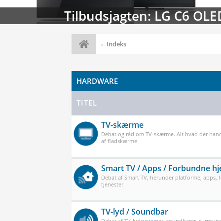
Streaming-kalenderen: Nyt
Indeks
HARDWARE
TITEL
TV-skærme
Debat og råd om TV-skærme. Alt hvad der han
af fladskærme
Smart TV / Apps / Forbundne h
Debat af Smart TV, herunder platforme, apps,
tjenester.
TV-lyd / Soundbar
Debat af TV-lydsystemer, soundbarer, surround