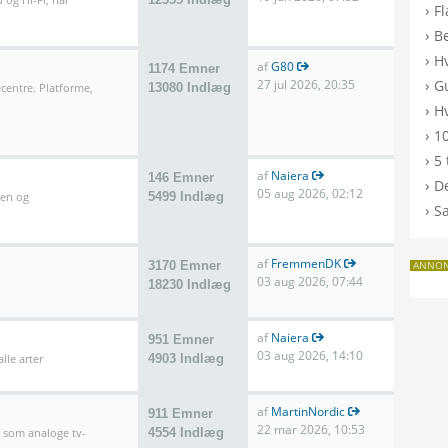
›
F
›
B
›
H
af
G80
1174 Emner
›
27 jul 2026, 20:35
G
entre. Platforme,
13080 Indlæg
›
Hv
›
10
›
5 
af
Naiera
146 Emner
›
De
05 aug 2026, 02:12
len og
5499 Indlæg
›
S
af
FremmenDK
3170 Emner
ANNO
03 aug 2026, 07:44
18230 Indlæg
af
Naiera
951 Emner
03 aug 2026, 14:10
lle arter
4903 Indlæg
af
MartinNordic
911 Emner
22 mar 2026, 10:53
l som analoge tv-
4554 Indlæg