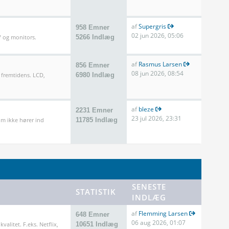
af
Supergris
958 Emner
02 jun 2026, 05:06
TV og monitors.
5266 Indlæg
af
Rasmus Larsen
856 Emner
08 jun 2026, 08:54
 fremtidens. LCD,
6980 Indlæg
af
bleze
2231 Emner
23 jul 2026, 23:31
m ikke hører ind
11785 Indlæg
SENESTE
STATISTIK
INDLÆG
af
Flemming Larsen
648 Emner
06 aug 2026, 01:07
valitet. F.eks. Netflix,
10651 Indlæg