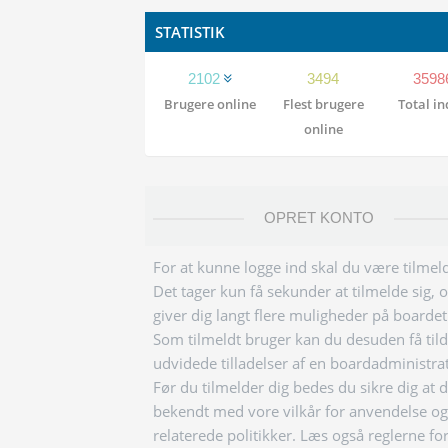
STATISTIK
2102
3494
3598
Brugere online
Flest brugere
Total i
online
OPRET KONTO
For at kunne logge ind skal du være tilmeld
Det tager kun få sekunder at tilmelde sig, 
giver dig langt flere muligheder på boardet
Som tilmeldt bruger kan du desuden få tild
udvidede tilladelser af en boardadministra
Før du tilmelder dig bedes du sikre dig at 
bekendt med vore vilkår for anvendelse og
relaterede politikker. Læs også reglerne fo