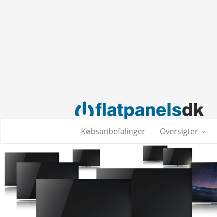
Købsanbefalinger
Oversigter