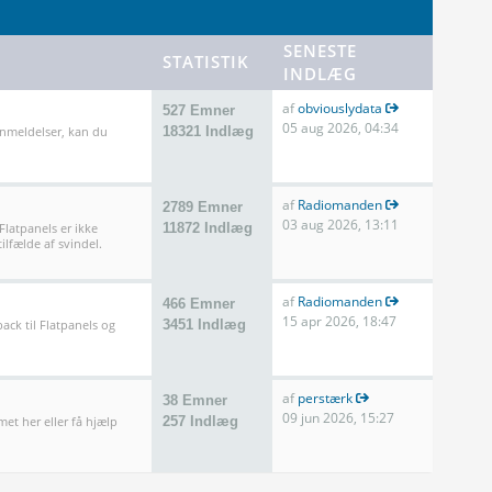
SENESTE
STATISTIK
INDLÆG
af
obviouslydata
527 Emner
05 aug 2026, 04:34
anmeldelser, kan du
18321 Indlæg
af
Radiomanden
2789 Emner
03 aug 2026, 13:11
 Flatpanels er ikke
11872 Indlæg
ilfælde af svindel.
af
Radiomanden
466 Emner
15 apr 2026, 18:47
ack til Flatpanels og
3451 Indlæg
af
perstærk
38 Emner
09 jun 2026, 15:27
met her eller få hjælp
257 Indlæg