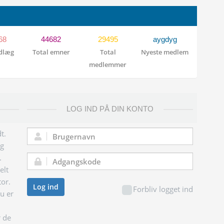
68
44682
29495
aygdyg
ndlæg
Total emner
Total
Nyeste medlem
medlemmer
LOG IND PÅ DIN KONTO
t.
Brugernavn:
og
.
Adgangskode:
elt
tor.
Log ind
Forbliv logget ind
du er
r de