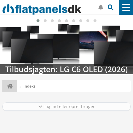
Tilbudsjagten: LG C6 OLED (2026)
Indeks
Log ind eller opret bruger