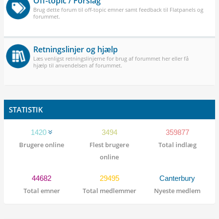
Off-topic / Forslag
Brug dette forum til off-topic emner samt feedback til Flatpanels og
forummet.
Retningslinjer og hjælp
Læs venligst retningslinjerne for brug af forummet her eller få
hjælp til anvendelsen af forummet.
STATISTIK
1420
3494
359877
Brugere online
Flest brugere
Total indlæg
online
44682
29495
Canterbury
Total emner
Total medlemmer
Nyeste medlem