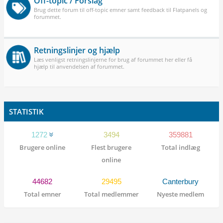
Off-topic / Forslag
Brug dette forum til off-topic emner samt feedback til Flatpanels og
forummet.
Retningslinjer og hjælp
Læs venligst retningslinjerne for brug af forummet her eller få
hjælp til anvendelsen af forummet.
STATISTIK
1272
3494
359881
Brugere online
Flest brugere
Total indlæg
online
44682
29495
Canterbury
Total emner
Total medlemmer
Nyeste medlem