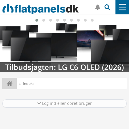
C6 OLED (2026)
Streaming-kalendere
Indeks
Log ind eller opret bruger