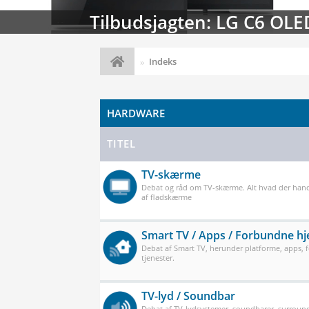
Streaming-kalenderen: Nyt
Indeks
HARDWARE
TITEL
TV-skærme
Debat og råd om TV-skærme. Alt hvad der han
af fladskærme
Smart TV / Apps / Forbundne h
Debat af Smart TV, herunder platforme, apps,
tjenester.
TV-lyd / Soundbar
Debat af TV-lydsystemer, soundbarer, surround