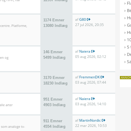
›
F
›
B
›
H
af
G80
1174 Emner
›
27 jul 2026, 20:35
G
entre. Platforme,
13080 Indlæg
›
Hv
›
10
›
5 
af
Naiera
146 Emner
›
De
05 aug 2026, 02:12
len og
5499 Indlæg
›
S
af
FremmenDK
3170 Emner
ANNO
03 aug 2026, 07:44
18230 Indlæg
af
Naiera
951 Emner
03 aug 2026, 14:10
lle arter
4903 Indlæg
af
MartinNordic
911 Emner
22 mar 2026, 10:53
l som analoge tv-
4554 Indlæg