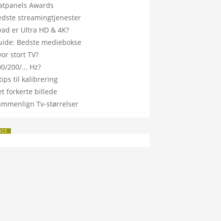
latpanels Awards
edste streamingtjenester
vad er Ultra HD & 4K?
uide: Bedste mediebokse
or stort TV?
0/200/... Hz?
tips til kalibrering
t forkerte billede
ammenlign Tv-størrelser
NCE