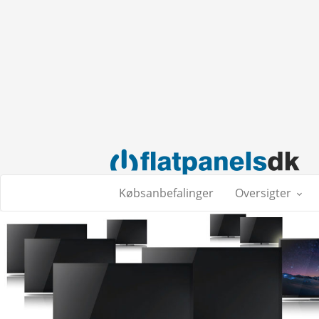
Købsanbefalinger
Oversigter