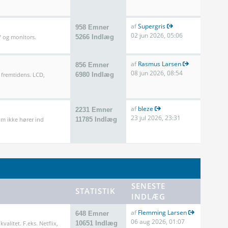
af
Supergris
958 Emner
02 jun 2026, 05:06
TV og monitors.
5266 Indlæg
af
Rasmus Larsen
856 Emner
08 jun 2026, 08:54
 fremtidens. LCD,
6980 Indlæg
af
bleze
2231 Emner
23 jul 2026, 23:31
m ikke hører ind
11785 Indlæg
SENESTE
STATISTIK
INDLÆG
af
Flemming Larsen
648 Emner
06 aug 2026, 01:07
valitet. F.eks. Netflix,
10651 Indlæg