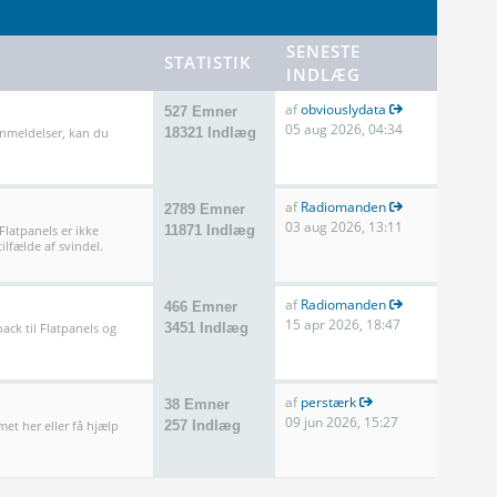
SENESTE
STATISTIK
INDLÆG
af
obviouslydata
527 Emner
05 aug 2026, 04:34
anmeldelser, kan du
18321 Indlæg
af
Radiomanden
2789 Emner
03 aug 2026, 13:11
 Flatpanels er ikke
11871 Indlæg
ilfælde af svindel.
af
Radiomanden
466 Emner
15 apr 2026, 18:47
ack til Flatpanels og
3451 Indlæg
af
perstærk
38 Emner
09 jun 2026, 15:27
met her eller få hjælp
257 Indlæg