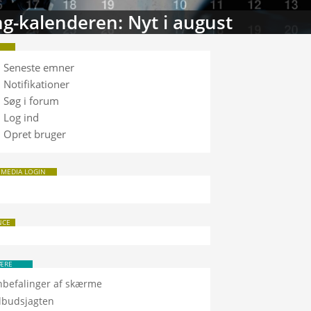
tabasen: Sammenlign TV
Seneste emner
Notifikationer
Søg i forum
Log ind
Opret bruger
 MEDIA LOGIN
NCE
ÆRE
nbefalinger af skærme
ilbudsjagten