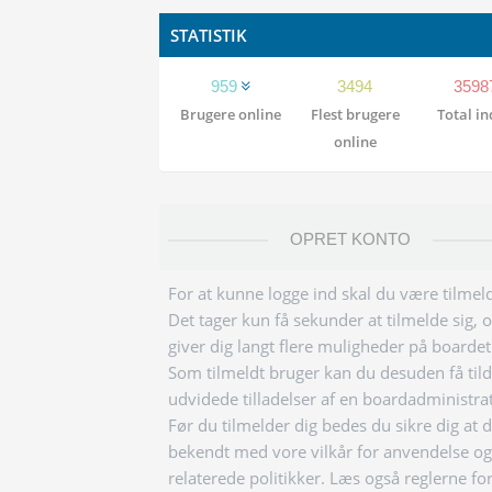
STATISTIK
959
3494
3598
Brugere online
Flest brugere
Total i
online
OPRET KONTO
For at kunne logge ind skal du være tilmeld
Det tager kun få sekunder at tilmelde sig, 
giver dig langt flere muligheder på boardet
Som tilmeldt bruger kan du desuden få tild
udvidede tilladelser af en boardadministra
Før du tilmelder dig bedes du sikre dig at 
bekendt med vore vilkår for anvendelse og
relaterede politikker. Læs også reglerne fo