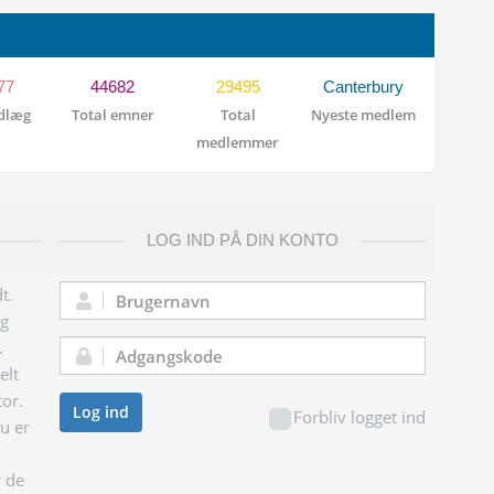
77
44682
29495
Canterbury
ndlæg
Total emner
Total
Nyeste medlem
medlemmer
LOG IND PÅ DIN KONTO
t.
Brugernavn:
og
.
Adgangskode:
elt
tor.
Log ind
Forbliv logget ind
du er
r de