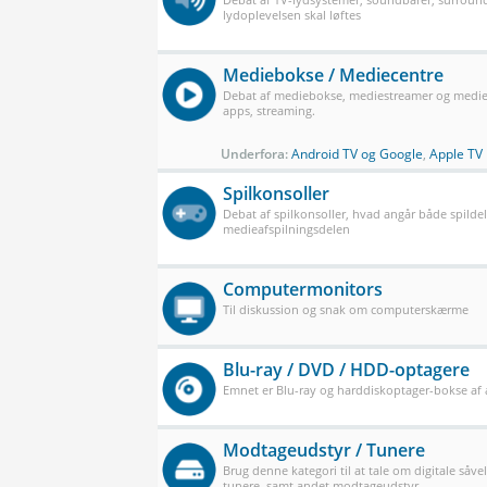
lydoplevelsen skal løftes
Mediebokse / Mediecentre
Debat af mediebokse, mediestreamer og mediec
apps, streaming.
Underfora:
Android TV og Google
,
Apple TV
Spilkonsoller
Debat af spilkonsoller, hvad angår både spilde
medieafspilningsdelen
Computermonitors
Til diskussion og snak om computerskærme
Blu-ray / DVD / HDD-optagere
Emnet er Blu-ray og harddiskoptager-bokse af a
Modtageudstyr / Tunere
Brug denne kategori til at tale om digitale såve
tunere, samt andet modtageudstyr