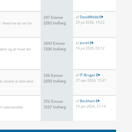
af
DavidWebb
247 Emner
25 jul 2026, 19:22
. Hvad har du set for
2283 Indlæg
af
JornH
1043 Emner
16 jul 2026, 03:12
tører og alt hvad der
7206 Indlæg
af
IT-Bruger
156 Emner
27 apr 2024, 15:37
 du ønsker at dele dine
2250 Indlæg
af
Beckham
372 Emner
19 jan 2026, 21:14
som udenlandske
3127 Indlæg