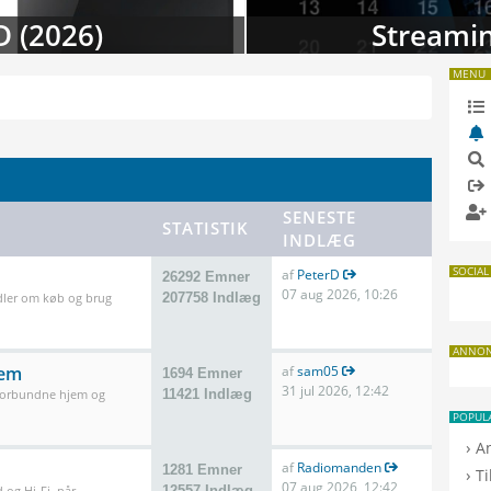
 i august
TV-da
MENU
SENESTE
STATISTIK
INDLÆG
SOCIAL
af
PeterD
26292 Emner
07 aug 2026, 10:26
dler om køb og brug
207758 Indlæg
ANNO
jem
af
sam05
1694 Emner
31 jul 2026, 12:42
 forbundne hjem og
11421 Indlæg
POPUL
›
A
af
Radiomanden
1281 Emner
›
T
07 aug 2026, 12:42
 og Hi-Fi, når
12557 Indlæg