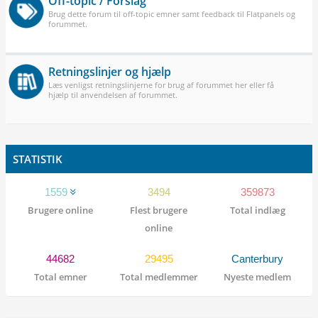
Off-topic / Forslag
Brug dette forum til off-topic emner samt feedback til Flatpanels og
forummet.
Retningslinjer og hjælp
Læs venligst retningslinjerne for brug af forummet her eller få
hjælp til anvendelsen af forummet.
STATISTIK
1559
3494
359873
Brugere online
Flest brugere
Total indlæg
online
44682
29495
Canterbury
Total emner
Total medlemmer
Nyeste medlem