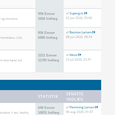
af
Supergris
958 Emner
02 jun 2026, 05:06
TV og monitors.
5266 Indlæg
af
Rasmus Larsen
856 Emner
08 jun 2026, 08:54
 fremtidens. LCD,
6980 Indlæg
af
bleze
2231 Emner
23 jul 2026, 23:31
m ikke hører ind
11785 Indlæg
SENESTE
STATISTIK
INDLÆG
af
Flemming Larsen
648 Emner
06 aug 2026, 01:07
valitet. F.eks. Netflix,
10651 Indlæg