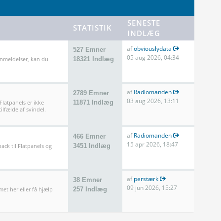
SENESTE
STATISTIK
INDLÆG
af
obviouslydata
527 Emner
05 aug 2026, 04:34
anmeldelser, kan du
18321 Indlæg
af
Radiomanden
2789 Emner
03 aug 2026, 13:11
 Flatpanels er ikke
11871 Indlæg
ilfælde af svindel.
af
Radiomanden
466 Emner
15 apr 2026, 18:47
ack til Flatpanels og
3451 Indlæg
af
perstærk
38 Emner
09 jun 2026, 15:27
met her eller få hjælp
257 Indlæg