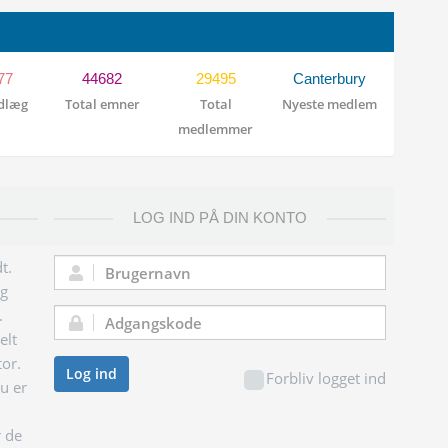
77
44682
29495
Canterbury
ndlæg
Total emner
Total
Nyeste medlem
medlemmer
LOG IND PÅ DIN KONTO
t.
Brugernavn:
og
.
Adgangskode:
elt
tor.
Log ind
Forbliv logget ind
du er
r de