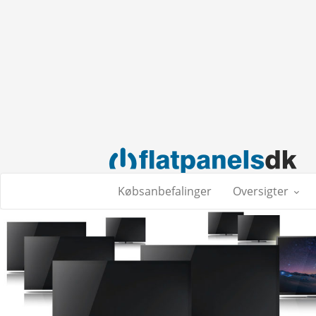
Købsanbefalinger
Oversigter