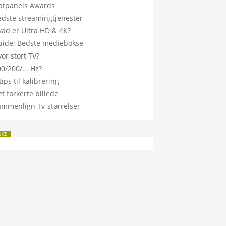
latpanels Awards
edste streamingtjenester
vad er Ultra HD & 4K?
uide: Bedste mediebokse
or stort TV?
0/200/... Hz?
tips til kalibrering
t forkerte billede
ammenlign Tv-størrelser
NCE