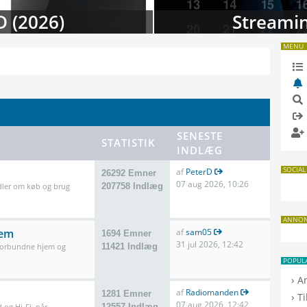
 i august
TV-da
MENU
SENESTE
STATISTIK
INDLÆG
SOCIAL
af
PeterD
26292 Emner
07 aug 2026, 10:26
dler om køb og brug
207758 Indlæg
ANNO
jem
af
sam05
1694 Emner
31 jul 2026, 12:42
 forbundne hjem og
11421 Indlæg
POPUL
›
A
af
Radiomanden
1281 Emner
›
T
07 aug 2026, 12:42
 og Hi-Fi, når
12557 Indlæg