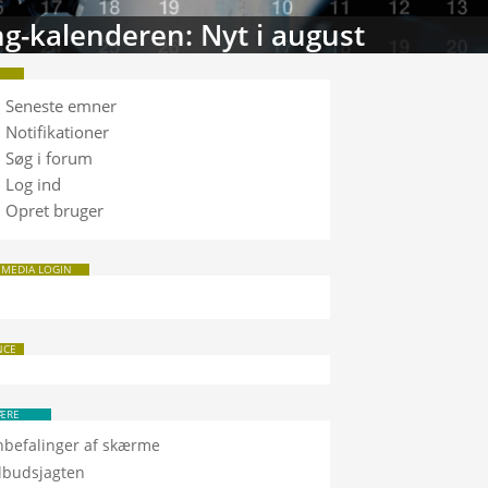
tabasen: Sammenlign TV
Seneste emner
Notifikationer
Søg i forum
Log ind
Opret bruger
 MEDIA LOGIN
NCE
ÆRE
nbefalinger af skærme
ilbudsjagten