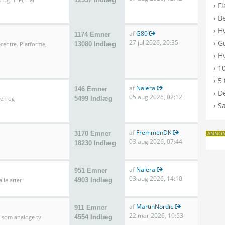
›
F
›
B
›
H
af
G80
1174 Emner
›
27 jul 2026, 20:35
G
entre. Platforme,
13080 Indlæg
›
Hv
›
10
›
5 
af
Naiera
146 Emner
›
De
05 aug 2026, 02:12
len og
5499 Indlæg
›
S
af
FremmenDK
3170 Emner
ANNO
03 aug 2026, 07:44
18230 Indlæg
af
Naiera
951 Emner
03 aug 2026, 14:10
lle arter
4903 Indlæg
af
MartinNordic
911 Emner
22 mar 2026, 10:53
l som analoge tv-
4554 Indlæg