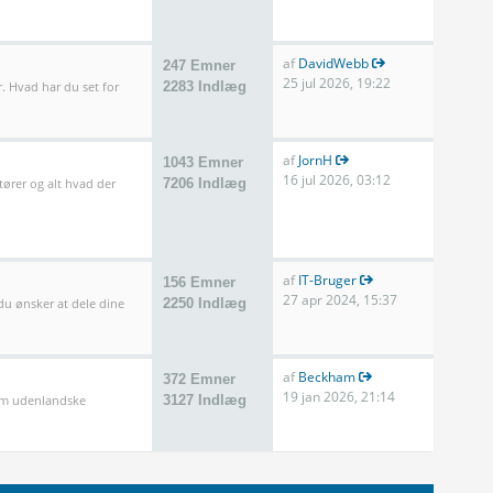
af
DavidWebb
247 Emner
25 jul 2026, 19:22
. Hvad har du set for
2283 Indlæg
af
JornH
1043 Emner
16 jul 2026, 03:12
tører og alt hvad der
7206 Indlæg
af
IT-Bruger
156 Emner
27 apr 2024, 15:37
 du ønsker at dele dine
2250 Indlæg
af
Beckham
372 Emner
19 jan 2026, 21:14
som udenlandske
3127 Indlæg