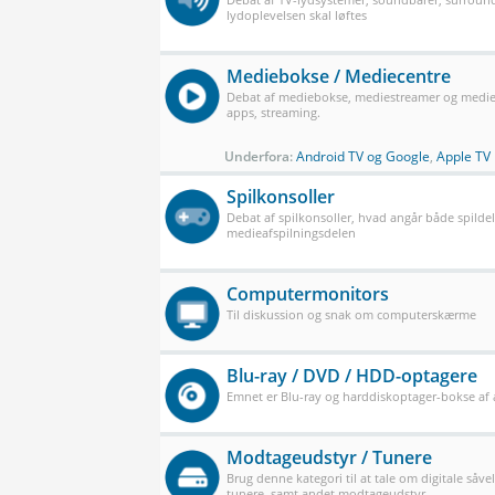
lydoplevelsen skal løftes
Mediebokse / Mediecentre
Debat af mediebokse, mediestreamer og mediec
apps, streaming.
Underfora:
Android TV og Google
,
Apple TV
Spilkonsoller
Debat af spilkonsoller, hvad angår både spilde
medieafspilningsdelen
Computermonitors
Til diskussion og snak om computerskærme
Blu-ray / DVD / HDD-optagere
Emnet er Blu-ray og harddiskoptager-bokse af a
Modtageudstyr / Tunere
Brug denne kategori til at tale om digitale såve
tunere, samt andet modtageudstyr