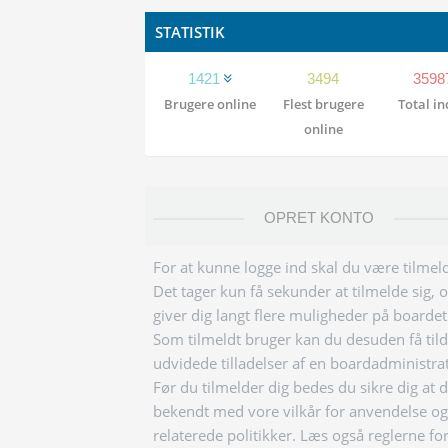
STATISTIK
1421
3494
3598
Brugere online
Flest brugere
Total i
online
OPRET KONTO
For at kunne logge ind skal du være tilmeld
Det tager kun få sekunder at tilmelde sig, 
giver dig langt flere muligheder på boardet
Som tilmeldt bruger kan du desuden få tild
udvidede tilladelser af en boardadministra
Før du tilmelder dig bedes du sikre dig at 
bekendt med vore vilkår for anvendelse og
relaterede politikker. Læs også reglerne fo