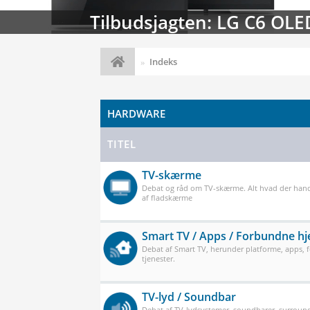
Streaming-kalenderen: Nyt
Indeks
HARDWARE
TITEL
TV-skærme
Debat og råd om TV-skærme. Alt hvad der han
af fladskærme
Smart TV / Apps / Forbundne h
Debat af Smart TV, herunder platforme, apps,
tjenester.
TV-lyd / Soundbar
Debat af TV-lydsystemer, soundbarer, surround