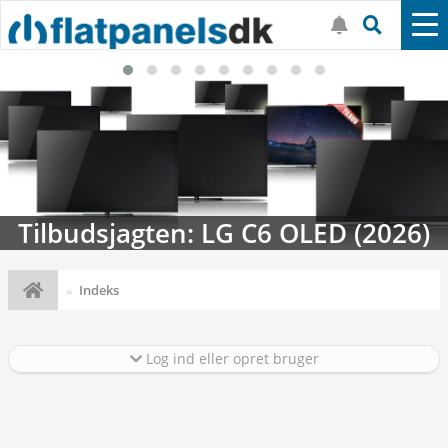
Tilbudsjagten: LG C6 OLED (2026)
Indeks
Log ind eller opret bruger