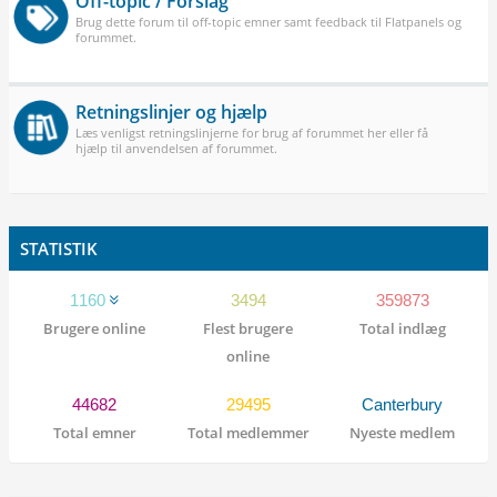
Off-topic / Forslag
Brug dette forum til off-topic emner samt feedback til Flatpanels og
forummet.
Retningslinjer og hjælp
Læs venligst retningslinjerne for brug af forummet her eller få
hjælp til anvendelsen af forummet.
STATISTIK
1160
3494
359873
Brugere online
Flest brugere
Total indlæg
online
44682
29495
Canterbury
Total emner
Total medlemmer
Nyeste medlem