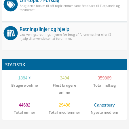
Off-topic / Forslag
Brug dette forum til off-topic emner samt feedback til Flatpanels og
forummet.
Retningslinjer og hjælp
Læs venligst retningslinjerne for brug af forummet her eller få
hjælp til anvendelsen af forummet.
STATISTIK
1884
3494
359869
Brugere online
Flest brugere
Total indlæg
online
44682
29496
Canterbury
Total emner
Total medlemmer
Nyeste medlem