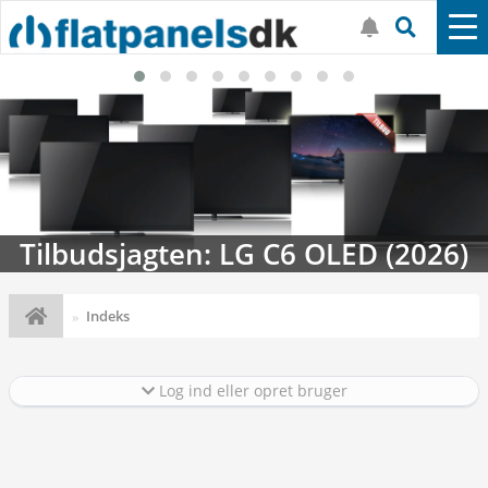
 LG C6 OLED (2026)
Streaming-kalen
Indeks
Log ind eller opret bruger