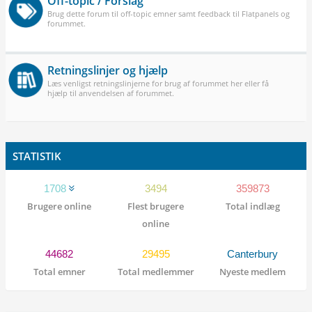
Off-topic / Forslag
Brug dette forum til off-topic emner samt feedback til Flatpanels og
forummet.
Retningslinjer og hjælp
Læs venligst retningslinjerne for brug af forummet her eller få
hjælp til anvendelsen af forummet.
STATISTIK
1708
3494
359873
Brugere online
Flest brugere
Total indlæg
online
44682
29495
Canterbury
Total emner
Total medlemmer
Nyeste medlem