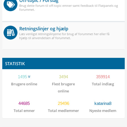
Off-topic / Forslag
Brug dette forum til off-topic emner samt feedback til Flatpanels og
forummet.
Retningslinjer og hjælp
Læs venligst retningslinjerne for brug af forummet her eller få
hjælp til anvendelsen af forummet.
STATISTIK
1495
3494
359914
Brugere online
Flest brugere
Total indlæg
online
44685
29496
katarina8
Total emner
Total medlemmer
Nyeste medlem