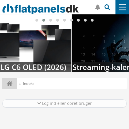
Streaming-kalenderen: Nyt i august
Indeks
Log ind eller opret bruger