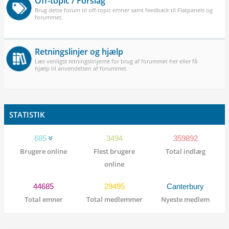
Off-topic / Forslag
Brug dette forum til off-topic emner samt feedback til Flatpanels og
forummet.
Retningslinjer og hjælp
Læs venligst retningslinjerne for brug af forummet her eller få
hjælp til anvendelsen af forummet.
STATISTIK
685
3494
359892
Brugere online
Flest brugere
Total indlæg
online
44685
29495
Canterbury
Total emner
Total medlemmer
Nyeste medlem