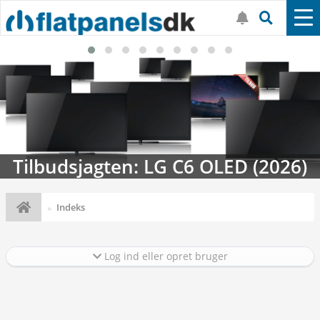
2026)
Streaming-kalenderen: Nyt i 
Indeks
Log ind eller opret bruger