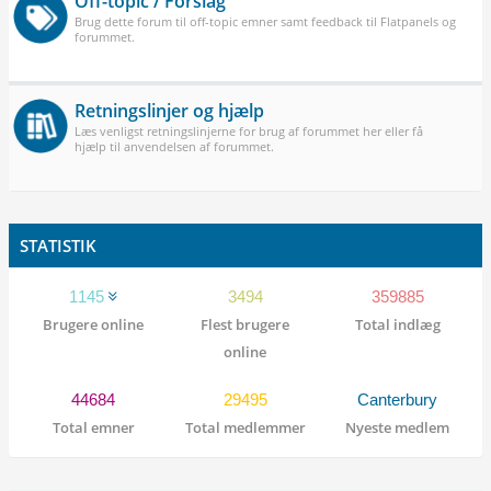
Off-topic / Forslag
Brug dette forum til off-topic emner samt feedback til Flatpanels og
forummet.
Retningslinjer og hjælp
Læs venligst retningslinjerne for brug af forummet her eller få
hjælp til anvendelsen af forummet.
STATISTIK
1145
3494
359885
Brugere online
Flest brugere
Total indlæg
online
44684
29495
Canterbury
Total emner
Total medlemmer
Nyeste medlem