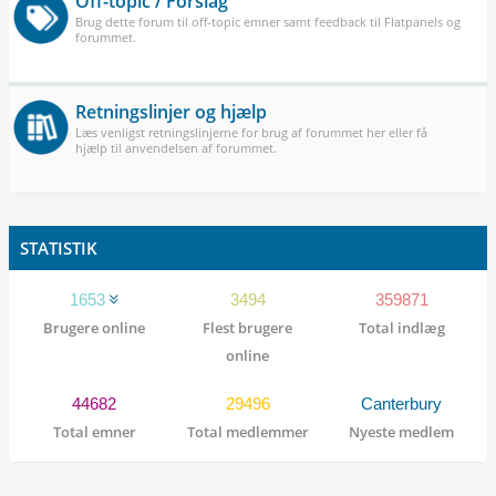
Off-topic / Forslag
Brug dette forum til off-topic emner samt feedback til Flatpanels og
forummet.
Retningslinjer og hjælp
Læs venligst retningslinjerne for brug af forummet her eller få
hjælp til anvendelsen af forummet.
STATISTIK
1653
3494
359871
Brugere online
Flest brugere
Total indlæg
online
44682
29496
Canterbury
Total emner
Total medlemmer
Nyeste medlem