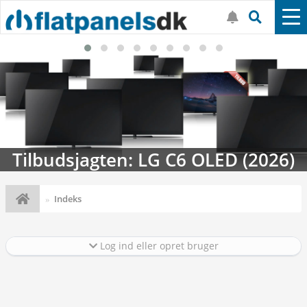
Tilbudsjagten: LG C6 OLED (2026)
Indeks
Log ind eller opret bruger