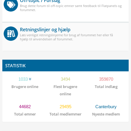
Off-topic / Forslag
Brug dette forum til off-topic emner samt feedback til Flatpanels og
forummet.
Retningslinjer og hjælp
Læs venligst retningslinjerne for brug af forummet her eller få
hjælp til anvendelsen af forummet.
STATISTIK
1033
3494
359870
Brugere online
Flest brugere
Total indlæg
online
44682
29495
Canterbury
Total emner
Total medlemmer
Nyeste medlem