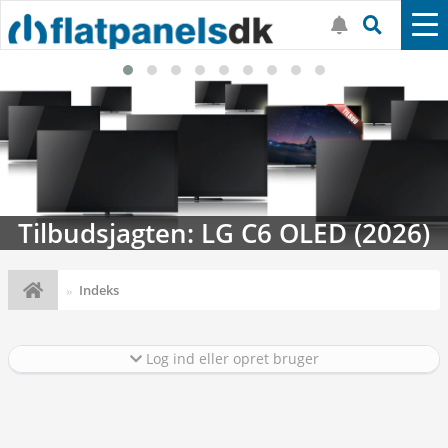
2026)
Streaming-kalenderen: Nyt i 
Indeks
Log ind eller opret bruger