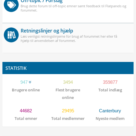
Off-topic / Forslag
Brug dette forum til off-topic emner samt feedback til Flatpanels og
forummet.
Retningslinjer og hjælp
Læs venligst retningslinjerne for brug af forummet her eller få
hjælp til anvendelsen af forummet.
STATISTIK
947
3494
359877
Brugere online
Flest brugere
Total indlæg
online
44682
29495
Canterbury
Total emner
Total medlemmer
Nyeste medlem