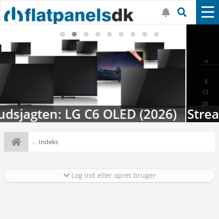
Streaming-kalenderen: Nyt i august
Indeks
Log ind eller opret bruger