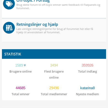
Off-topic / Forslag
Brug dette forum til off-topic emner samt feedback til Flatpanels og
forummet.
Retningslinjer og hjælp
Læs venligst retningslinjerne for brug af forummet her eller få
hjælp til anvendelsen af forummet.
STATISTIK
1589
3494
359926
Brugere online
Flest brugere
Total indlæg
online
44685
29496
katarina8
Total emner
Total medlemmer
Nyeste medlem