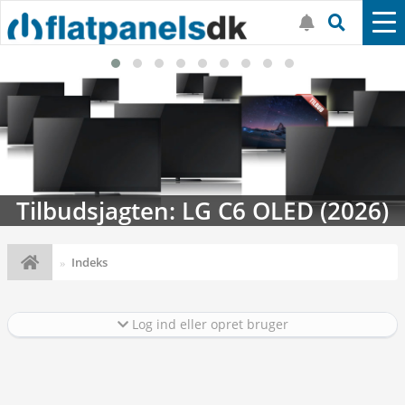
Tilbudsjagten: LG C6 OLED (2026)
Indeks
Log ind eller opret bruger