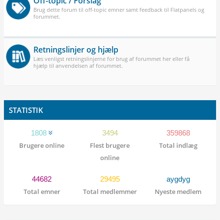
Off-topic / Forslag
Brug dette forum til off-topic emner samt feedback til Flatpanels og
forummet.
Retningslinjer og hjælp
Læs venligst retningslinjerne for brug af forummet her eller få
hjælp til anvendelsen af forummet.
STATISTIK
1808
3494
359868
Brugere online
Flest brugere
Total indlæg
online
44682
29495
aygdyg
Total emner
Total medlemmer
Nyeste medlem