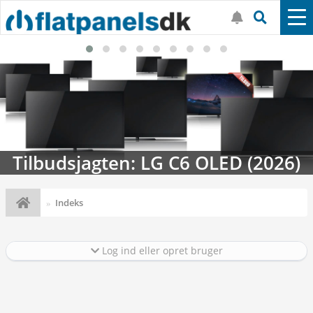
Tilbudsjagten: LG C6 OLED (2026)
Indeks
Log ind eller opret bruger