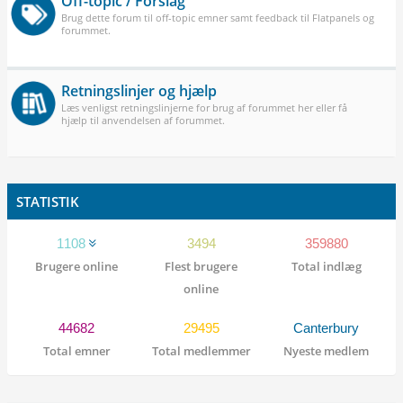
Off-topic / Forslag
Brug dette forum til off-topic emner samt feedback til Flatpanels og
forummet.
Retningslinjer og hjælp
Læs venligst retningslinjerne for brug af forummet her eller få
hjælp til anvendelsen af forummet.
STATISTIK
1108
3494
359880
Brugere online
Flest brugere
Total indlæg
online
44682
29495
Canterbury
Total emner
Total medlemmer
Nyeste medlem